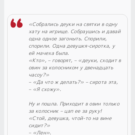
«Собрались деуки на святки в одну
хату на игрище. Собраушись и давай
одна одное загоныть. Спорили,
спорили. Одна девушкя-сиротка, у
ей мачеха была.
«Кто», – говорят, – «деуки, сходит в
овин за колосником у двенадцать
часоу?»
– «Да что ж делать?» – сирота эта,
– «Я схожу».
Ну и пошла. Приходит в овин только
за колосник – цап ее за руку!
«Стой, девушка, чтой-то на вине
сидит?»
– «Лен».