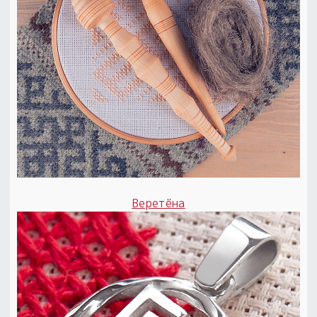
Пыльный сундучок
большое обновление
Товары со скидкой
Новинки
Товары недели
Безоплатная доставка
на заказ от 4 тыс. руб. со скидкой
Веретёна
Оберег в подарок
к заказу от 3 тыс. руб.