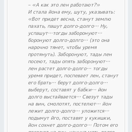
– «А как это лен работают?»
И стала йона ему, шуту, указывать:
«Вот придет весна, станут землю
пахать, пашут долго-долго… Ну,
успашут…тогды заборонуют…
боронуют долго-долго… (это она
нарочно тянет, чтобы уремя
протянуть). Заборонуют, тады лен
посеют, тады опять заборонуют…
лен растет долго-долго… тогды
уремя придет, поспевает лен, станут
его брать… берут долго-долго…
выберут, составят у бабки… йон
долго выстайвается… Свезут тады
на вин, смолотят, постелют… йон
лежит долго-долго… уложится…
подымут йго, поставят у кукишки,
йон сохнет долго-долго… Потом его
посодют на вин, начнут мять долго-