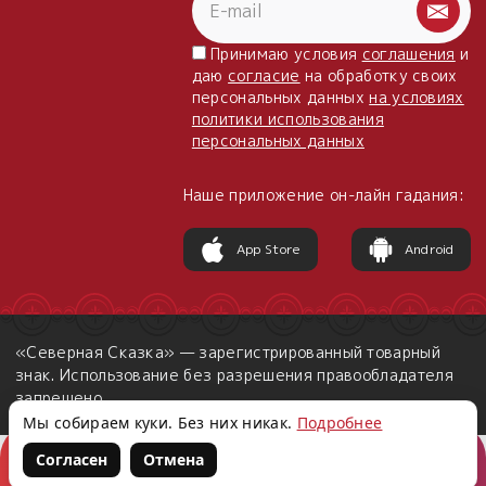
Принимаю условия
соглашения
и
даю
согласие
на обработку своих
персональных данных
на условиях
политики использования
персональных данных
Наше приложение он-лайн гадания:
App Store
Android
«Северная Сказка» — зарегистрированный товарный
знак. Использование без разрешения правообладателя
запрещено.
Мы собираем куки. Без них никак.
Подробнее
Согласен
Отмена
Корзина
Войти
Написать нам