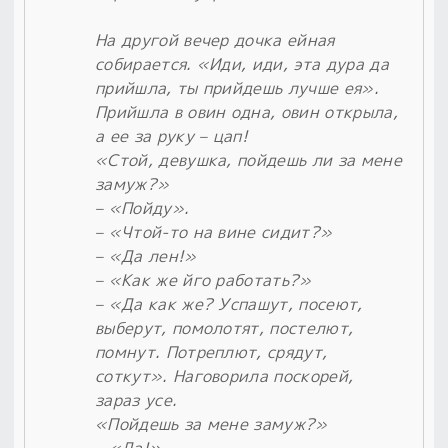
На другой вечер дочка ейная
собирается. «Иди, иди, эта дура да
прийшла, ты прийдешь лучше ея».
Прийшла в овин одна, овин открыла,
а ее за руку – цап!
«Стой, девушка, пойдешь ли за мене
замуж?»
– «Пойду».
– «Чтой-то на вине сидит?»
– «Да лен!»
– «Как же йго работать?»
– «Да как же? Успашут, посеют,
выберут, помолотят, постелют,
помнут. Потреплют, срядут,
соткут». Наговорила поскорей,
зараз усе.
«Пойдешь за мене замуж?»
– «Да!»