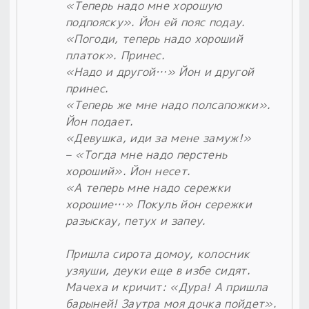
«Теперь надо мне хорошую
подпояску». Йон ей пояс подау.
«Погоди, теперь надо хороший
платок». Принес.
«Надо и другой…» Йон и другой
принес.
«Теперь же мне надо полсапожки».
Йон подает.
«Девушка, иди за мене замуж!»
– «Тогда мне надо перстень
хороший». Йон несет.
«А теперь мне надо сережки
хорошие…» Покуль йон сережки
разыскау, петух и запеу.
Пришла сирота домоу, колосник
узяуши, деуки еще в избе сидят.
Мачеха и кричит: «Дура! А пришла
барыней! Заутра моя дочка пойдет».