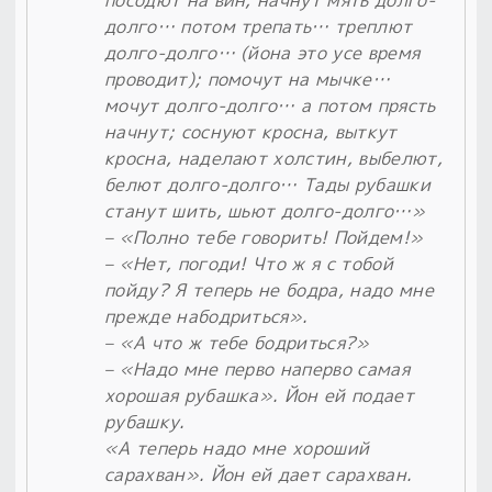
долго… потом трепать… треплют
долго-долго… (йона это усе время
проводит); помочут на мычке…
мочут долго-долго… а потом прясть
начнут; соснуют кросна, выткут
кросна, наделают холстин, выбелют,
белют долго-долго… Тады рубашки
станут шить, шьют долго-долго…»
– «Полно тебе говорить! Пойдем!»
– «Нет, погоди! Что ж я с тобой
пойду? Я теперь не бодра, надо мне
прежде набодриться».
– «А что ж тебе бодриться?»
– «Надо мне перво наперво самая
хорошая рубашка». Йон ей подает
рубашку.
«А теперь надо мне хороший
сарахван». Йон ей дает сарахван.