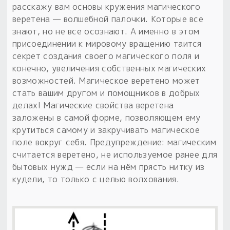
расскажу вам основы кружения магического
Пыльный сундучок
веретена — волшебной палочки. Которые все
большое обновление
знают, но не все осознают. А именно в этом
Товары со скидкой
присоединении к мировому вращению таится
секрет создания своего магического поля и
Новинки
конечно, увеличения собственных магических
возможностей. Магическое веретено может
Товары недели
стать вашим другом и помощников в добрых
делах! Магические свойства веретена
Безоплатная доставка
заложены в самой форме, позволяющем ему
на заказ от 4 тыс. руб. со скидкой
крутиться самому и закручивать магическое
поле вокруг себя. Предупреждение: магическим
Оберег в подарок
считается веретено, не используемое ранее для
к заказу от 3 тыс. руб.
бытовых нужд — если на нём прясть нитку из
кудели, то только с целью волхования.