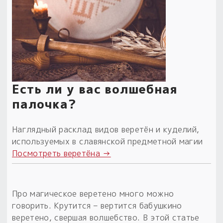
Обереги для дома и машины
Об авторе и издательстве
Предметы
Гадание он-лайн
Обрядовые предметы
Наборы для книг
Магические наборы
Расходные материалы
Приложение для гадания
Электронные книги
Для алтаря
Готовые заговоры и обряды
30 вариантов раскладов по системе Рез Рода:
Сундучок
Новые книги
Расходные материалы
Есть ли у вас волшебная
в лавке!
С чего начать?
палочка?
«Резы Рода. Нежиты» и «Резы
Наглядный расклад видов веретён и куделий,
Рода.Духи-Хозяева» с колодами
используемых в славянской предметной магии
толковники со значениями, раскладами,
Посмотреть веретёна →
толкованиями колод
Узнать
Про магическое веретено много можно
говорить. Крутится – вертится бабушкино
веретено, свершая волшебство. В этой статье