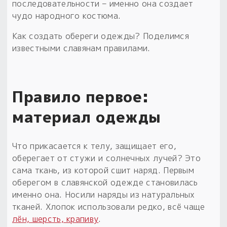
последовательности – именно она создает
чудо народного костюма.
Пыльный сундучок
большое обновление
Как создать обереги одежды? Поделимся
Товары со скидкой
известными славянам правилами.
Новинки
Товары недели
Правило первое:
материал одежды
Безоплатная доставка
на заказ от 4 тыс. руб. со скидкой
Что прикасается к телу, защищает его,
Оберег в подарок
оберегает от стужи и солнечных лучей? Это
к заказу от 3 тыс. руб.
сама ткань, из которой сшит наряд. Первым
оберегом в славянской одежде становилась
именно она. Носили наряды из натуральных
тканей. Хлопок использовали редко, всё чаще
лён, шерсть, крапиву
.