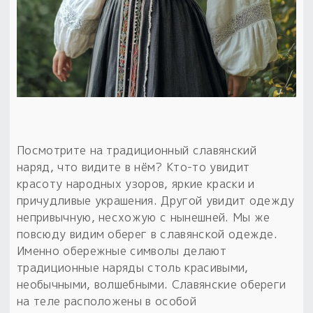
Обереги для дома и машины
Об авторе и издательстве
Предметы
Гадание он-лайн
Обрядовые предметы
Наборы для книг
Магические наборы
Расходные материалы
Приложение для гадания
Электронные книги
Для алтаря
Готовые заговоры и обряды
30 вариантов раскладов по системе Рез Рода:
Сундучок
Новые книги
Расходные материалы
в лавке!
С чего начать?
Посмотрите на традиционный славянский
наряд, что видите в нём? Кто-то увидит
«Резы Рода. Нежиты» и «Резы
красоту народных узоров, яркие краски и
Рода.Духи-Хозяева» с колодами
причудливые украшения. Другой увидит одежду
толковники со значениями, раскладами,
непривычную, несхожую с нынешней. Мы же
толкованиями колод
повсюду видим оберег в славянской одежде.
Именно обережные символы делают
Узнать
традиционные наряды столь красивыми,
необычными, волшебными. Славянские обереги
на теле расположены в особой