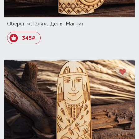
Оберег «Лёля». День. Магнит
345
i