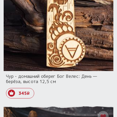
Чур - домашний оберег Бог Велес: День —
берёза, высота 12,5 см
345
i