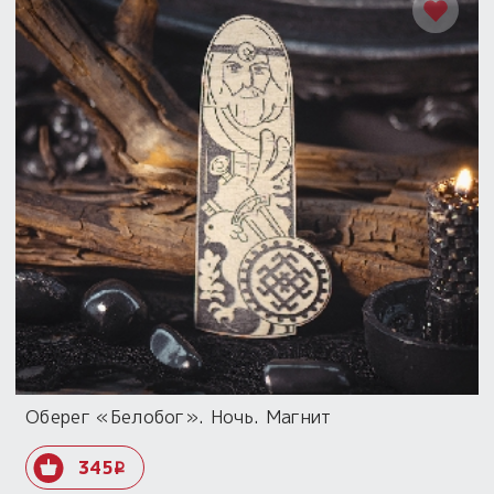
Оберег «Белобог». Ночь. Магнит
345
i