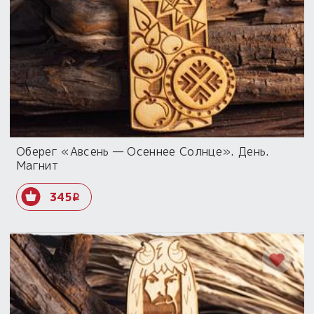
Оберег «Авсень — Осеннее Солнце». День.
Магнит
345
i