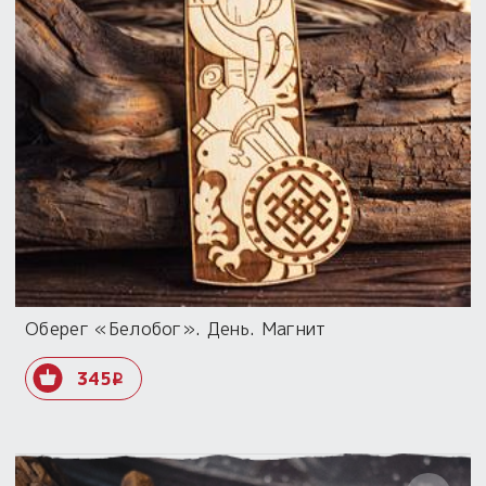
Оберег «Белобог». День. Магнит
345
i