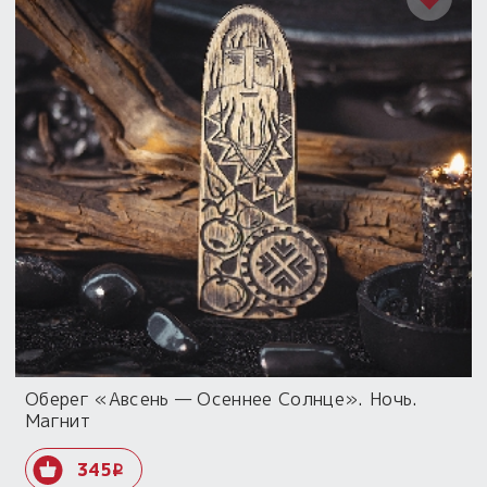
Оберег «Авсень — Осеннее Солнце». Ночь.
Магнит
345
i