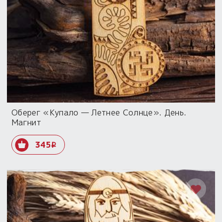
Оберег «Купало — Летнее Солнце». День.
Магнит
345
i