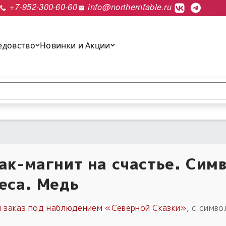
+7-952-300-60-60
info@northernfable.ru
едовство
Новинки и Акции
выполнить поиск.
ак-магнит на счастье. Сим
еса. Медь
 заказ под наблюдением «Северной Сказки»
, с симв