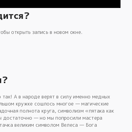
дится?
обы открыть запись в новом окне.
и?
 так! А в народе верят в силу именно медных
ольшом кружке сошлось многое — магические
адочная полнота круга, символизм «пятака как
ы достаточно — но мы попросили мастера
тачка великим символом Велеса — Бога