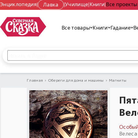
Энциклопедия
|
Лавка
|
Училище
|
Книги
|
Все проекты
Все товары
Книги
Гадание
В
Поиск по сайту
Введите текст и нажмите кнопку «Найти», чтобы 
Главная
›
Обереги для дома и машины
›
Магниты
Пят
Вел
Особый
Велеса