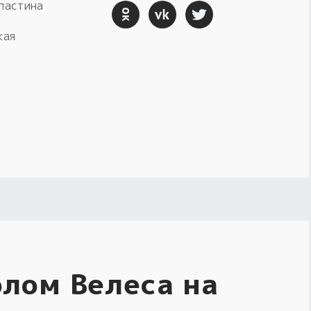
ластина
кая
лом Велеса на