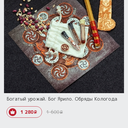
Богатый урожай. Бог Ярило. Обряды Кологода
1 280
1 600
i
i