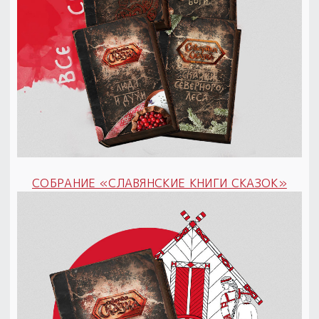
Пыльный сундучок
большое обновление
Товары со скидкой
Новинки
Товары недели
Безоплатная доставка
на заказ от 4 тыс. руб. со скидкой
СОБРАНИЕ «СЛАВЯНСКИЕ КНИГИ СКАЗОК»
Оберег в подарок
к заказу от 3 тыс. руб.