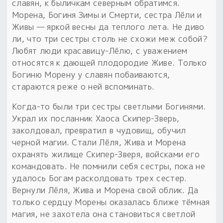
славян, к быличкам северным обратимся.
Морена, Богиня Зимы и Смерти, сестра Лёли и
Живы — яркой весны да теплого лета. Не диво
ли, что три сестры столь не схожи меж собой?
Любят люди красавицу-Лёлю, с уважением
относятся к дающей плодородие Живе. Только
Богиню Морену у славян побаиваются,
стараются реже о ней вспоминать.
Когда-то были три сестры светлыми Богинями.
Украл их посланник Хаоса Скипер-Зверь,
заколдовал, превратил в чудовищ, обучил
черной магии. Стали Лёля, Жива и Морена
охранять жилище Скипер-Зверя, войсками его
командовать. Не помнили себя сестры, пока не
удалось Богам расколдовать трех сестер.
Вернули Лёля, Жива и Морена свой облик. Да
только сердцу Морены оказалась ближе тёмная
магия, не захотела она становиться светлой