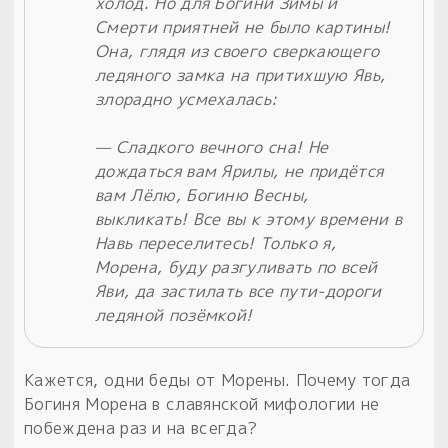
холод. Но для Богини Зимы и
Смерти приятней не было картины!
Она, глядя из своего сверкающего
ледяного замка на притихшую Явь,
злорадно усмехалась:
— Сладкого вечного сна! Не
дождаться вам Ярилы, не придётся
вам Лёлю, Богиню Весны,
выкликать! Все вы к этому времени в
Навь переселитесь! Только я,
Морена, буду разгуливать по всей
Яви, да застилать все пути-дороги
ледяной позёмкой!
Кажется, одни беды от Морены. Почему тогда
Богиня Морена в славянской мифологии не
побеждена раз и на всегда?