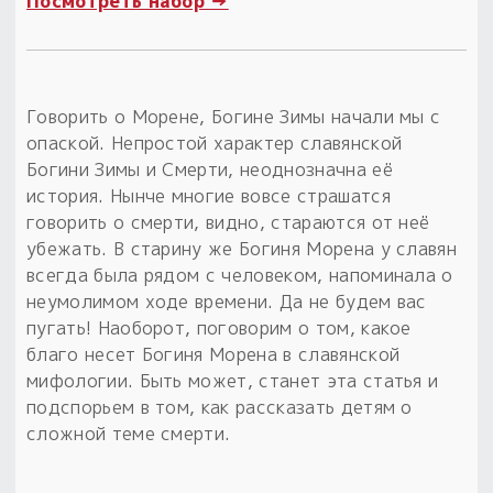
Посмотреть набор →
Пыльный сундучок
большое обновление
Товары со скидкой
Говорить о Морене, Богине Зимы начали мы с
опаской. Непростой характер славянской
Новинки
Богини Зимы и Смерти, неоднозначна её
история. Нынче многие вовсе страшатся
Товары недели
говорить о смерти, видно, стараются от неё
убежать. В старину же Богиня Морена у славян
Безоплатная доставка
всегда была рядом с человеком, напоминала о
на заказ от 4 тыс. руб. со скидкой
неумолимом ходе времени. Да не будем вас
пугать! Наоборот, поговорим о том, какое
Оберег в подарок
благо несет Богиня Морена в славянской
к заказу от 3 тыс. руб.
мифологии. Быть может, станет эта статья и
подспорьем в том, как рассказать детям о
сложной теме смерти.