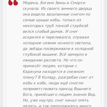
Морена, Богиня Зимы и Смерти
скучала. Из своего зимнего дворца
она видела засыпанные снегом по
самые крыши избы, только из
некоторых труб тонкой струйкой
вился слабый дымок. И снег
искрился и переливался, отражая
холодное сияние ночного светила,
да звёзды посверкивали в холодной
глубокой вышине. Всё замерло в
ожидании рассвета. Но что он
принесёт людям, которые с
Карачуна находятся в снежном
плену? В Коляду, разгребая снег от
избы к избе, люди ещё смогли
поприветствовать приход Вышнего
Бога, принёсшего людям знания Вед.
Но, уже наутро, снег начал опять
падать, и так продолжалось много