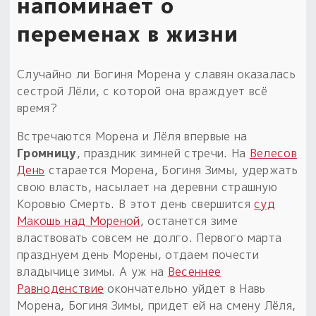
напоминает о
переменах в жизни
Случайно ли Богиня Морена у славян оказалась
сестрой Лёли, с которой она враждует всё
время?
Встречаются Морена и Лёля впервые на
Громницу
, праздник зимней стречи. На
Велесов
День
старается Морена, Богиня Зимы, удержать
свою власть, насылает на деревни страшную
Коровью Смерть. В этот день свершится
суд
Макошь над Мореной
, останется зиме
властвовать совсем не долго. Первого марта
празднуем день Морены, отдаем почести
владычице зимы. А уж на
Весеннее
Равноденствие
окончательно уйдет в Навь
Морена, Богиня Зимы, придет ей на смену Лёля,