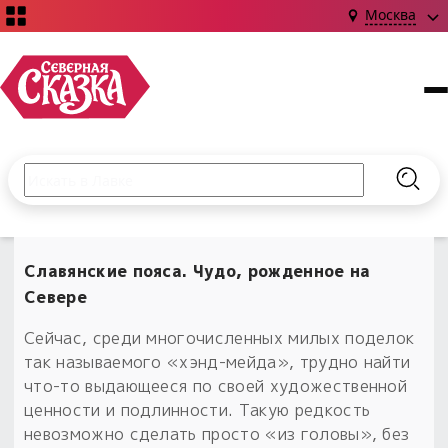
Москва
Поиск по сайту
Введите текст и нажмите кнопку «Найти», чтобы выполни
Найт
НОВИНКИ!
Сказки
Славянские пояса. Чудо, рожденное на
Книги
С чего начать?
Севере
Издания о Славянской культуре и ведовстве
Гадание
Новинки ›
Материалы
Сейчас, среди многочисленных милых поделок
Коллекции
Магия
Готовые заговоры
так называемого «хэнд-мейда», трудно найти
Наборы для курсов и книг
Для алтаря
что-то выдающееся по своей художественной
Библиография
Для чего:
ценности и подлинности. Такую редкость
Обереги славян нательные
Расходные материалы
невозможно сделать просто «из головы», без