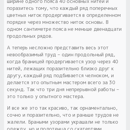
ширине одного пояса 40 основных нитей и
поразитесь тому, что каждый ряд поперечных
цветных ниток продергивается в определенном
порядке через множество ниток основы. В
одном сантиметре пояса не меньше двенадцати
продольных рядов.
А теперь несложно представить весь этот
невообразимый труд – один продольный ряд,
когда браницей продергивается узор через 40
нитей, лежащих поразительно близко друг к
другу, каждый ряд подбивается челноком, и
делается это опытным мастером всего за 30
секунд. Так что три дня непрерывной работы –
это только у опытного мастера.
И все же это так красиво, так орнаментально,
сочно и поразительно, что и раньше трудов не
жалели. Браными узорами украшали не только
одежду, но и полотенца со скатертями.