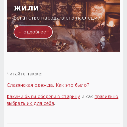
жили
Богатство народа в его наследии
Подробнее
Читайте также:
Славянская одежда. Как это было?
Какими были обереги в старину
и как
правильно
выбрать их для себя
.