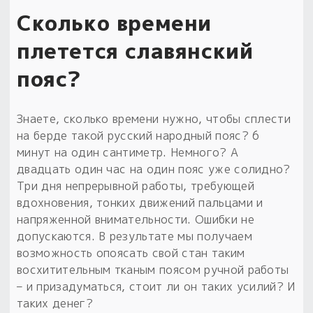
Сколько времени
Пыльный сундучок
большое обновление
плетется славянский
Товары со скидкой
пояс?
Новинки
Знаете, сколько времени нужно, чтобы сплести
Товары недели
на берде такой русский народный пояс? 6
минут на один сантиметр. Немного? А
Безоплатная доставка
двадцать один час на один пояс уже солидно?
на заказ от 4 тыс. руб. со скидкой
Три дня непрерывной работы, требующей
вдохновения, тонких движений пальцами и
Оберег в подарок
напряженной внимательности. Ошибки не
к заказу от 3 тыс. руб.
допускаются. В результате мы получаем
возможность опоясать свой стан таким
восхитительным тканым поясом ручной работы
– и призадуматься, стоит ли он таких усилий? И
таких денег?