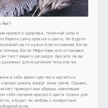
а Яви?
ия крепкого здоровья, телесной силы и
о берите свечу красного цвета. Но будьте
 болезней часто нужно благословение Богов
же помощь Богов Мира Нави для остановки
сам текст вашего заговора: просите ли вы
л духовных для исцеления тела или же
ечь в себе яркие чувства и научиться
ь хорошо зажечь вокруг алые свечи. Однако,
считает приворотные обряды, неволящие
ем себя свечами красного цвета только для
ости, а будет ли любовь с конкретным
вободной воли.