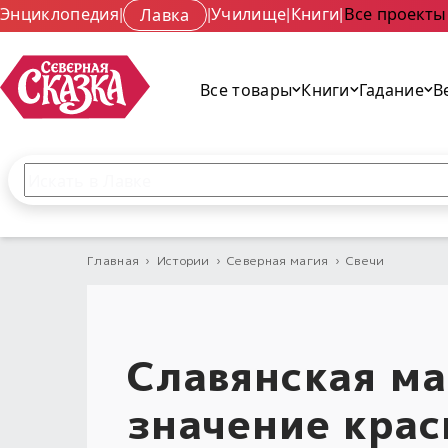
Энциклопедия
|
Лавка
|
Училище
|
Книги
|
Все проекты
Все товары
Книги
Гадание
В
Поиск по сайту
Введите текст и нажмите кнопку «Найти», чтобы 
Главная
›
Истории
›
Северная магия
›
Свечи
Славянская ма
значение крас