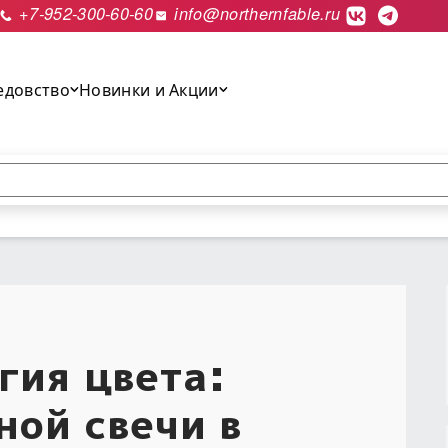
+7-952-300-60-60
info@northernfable.ru
едовство
Новинки и Акции
выполнить поиск.
гия цвета:
ной свечи в