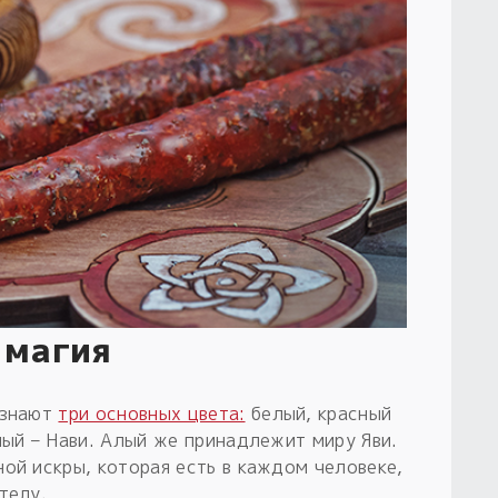
 магия
 знают
три основных цвета:
белый, красный
ный – Нави. Алый же принадлежит миру Яви.
ой искры, которая есть в каждом человеке,
телу.