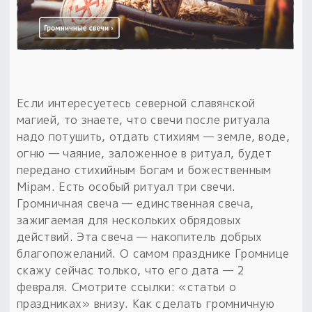
Обереги для дома и машины
Об авторе и издательстве
Предметы
Гадание он-лайн
Обрядовые предметы
Наборы для книг
Магические наборы
Расходные материалы
Приложение для гадания
Электронные книги
Для алтаря
Готовые заговоры и обряды
30 вариантов раскладов по системе Рез Рода:
Сундучок
Новые книги
Если интересуетесь северной славянской
Расходные материалы
магией, то знаете, что свечи после ритуала
в лавке!
надо потушить, отдать стихиям — земле, воде,
С чего начать?
огню — чаяние, заложенное в ритуал, будет
передано стихийным Богам и божественным
«Резы Рода. Нежиты» и «Резы
Мiрам. Есть особый ритуал три свечи.
Рода.Духи-Хозяева» с колодами
Громничная свеча — единственная свеча,
толковники со значениями, раскладами,
зажигаемая для нескольких обрядовых
толкованиями колод
действий. Эта свеча — накопитель добрых
благопожеланий. О самом празднике Громнице
Узнать
скажу сейчас только, что его дата — 2
февраля. Смотрите ссылки: «статьи о
праздниках» внизу. Как сделать громничную