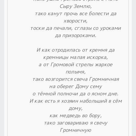
Сыру Землю,
тако канут прочь все болести да
хворости,
тоски да печали, сглазы со уроками
да призороками.
И как отродилась от кремня да
кремницы малая искорка,
а от Громовой стрелы жаркое
полымя,
тако возгорится свеча Громничная
на оберег Дому сему
о тёмной полночи да о ясном дне.
И как есть я хозяин набольший в сём
дому,
как медведь во бору,
тако заговариваю я свечу
Громничную