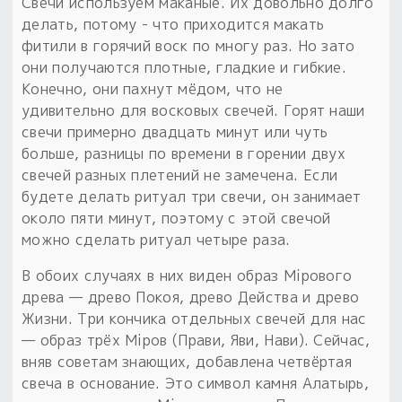
Свечи используем маканые. Их довольно долго
делать, потому - что приходится макать
фитили в горячий воск по многу раз. Но зато
они получаются плотные, гладкие и гибкие.
Конечно, они пахнут мёдом, что не
удивительно для восковых свечей. Горят наши
свечи примерно двадцать минут или чуть
больше, разницы по времени в горении двух
свечей разных плетений не замечена. Если
будете делать ритуал три свечи, он занимает
около пяти минут, поэтому с этой свечой
можно сделать ритуал четыре раза.
В обоих случаях в них виден образ Мiрового
древа — древо Покоя, древо Действа и древо
Жизни. Три кончика отдельных свечей для нас
— образ трёх Мiров (Прави, Яви, Нави). Сейчас,
вняв советам знающих, добавлена четвёртая
свеча в основание. Это символ камня Алатырь,