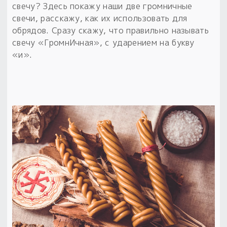
свечу? Здесь покажу наши две громничные
Пыльный сундучок
свечи, расскажу, как их использовать для
большое обновление
обрядов. Сразу скажу, что правильно называть
Товары со скидкой
свечу «ГромнИчная», с ударением на букву
«и».
Новинки
Товары недели
Безоплатная доставка
на заказ от 4 тыс. руб. со скидкой
Оберег в подарок
к заказу от 3 тыс. руб.