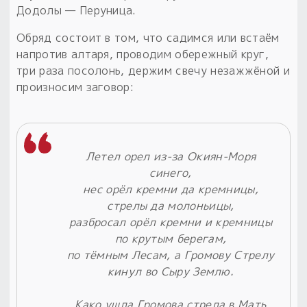
Додолы — Перуница.
Обряд состоит в том, что садимся или встаём
напротив алтаря, проводим обережный круг,
три раза посолонь, держим свечу незажжёной и
произносим заговор:
Летел орел из-за Окиян-Моря
синего,
нес орёл кремни да кремницы,
стрелы да молоньицы,
разбросал орёл кремни и кремницы
по крутым берегам,
по тёмным Лесам, а Громову Стрелу
кинул во Сыру Землю.
Како ушла Громова стрела в Мать