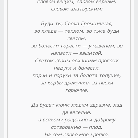
словом вещим, словом верным,
словом алатырским:
Буди ты, Свеча Громничная,
во хладе — теплом, во тьме буди
светом,
во болести-горести — утешенем, во
напасти — защитой.
Светом своим осиянным прогони
недуги и болести,
порчи и порухи за болота топучие,
за корбы дремучие, за пески
горючие.
Да будет моим людям здравие, лад
да веселие,
а всякому рощению и доброму
сотворению — плод.
На сем слово мое крепко.