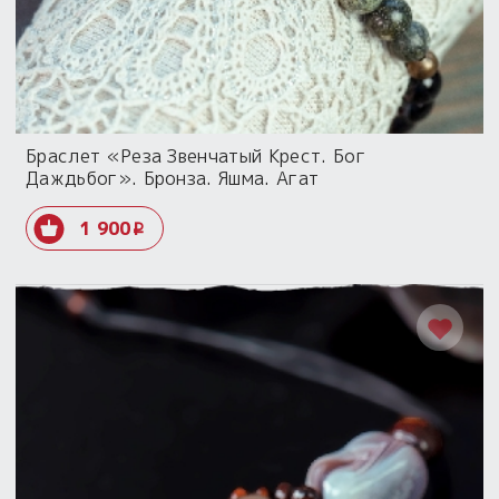
Браслет «Реза Звенчатый Крест. Бог
Даждьбог». Бронза. Яшма. Агат
1 900
i