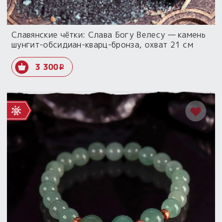
Славянские чётки: Слава Богу Велесу — камень
шунгит-обсидиан-кварц-бронза, охват 21 см
3 300
i