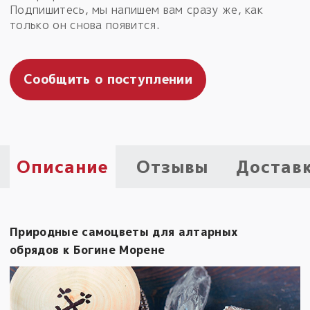
Подпишитесь, мы напишем вам сразу же, как
Пыльный сундучок
только он снова появится.
большое обновление
Товары со скидкой
Сообщить о поступлении
Новинки
Товары недели
Безоплатная доставка
Описание
Отзывы
Достав
на заказ от 4 тыс. руб. со скидкой
Оберег в подарок
к заказу от 3 тыс. руб.
Природные самоцветы для алтарных
обрядов к Богине Морене