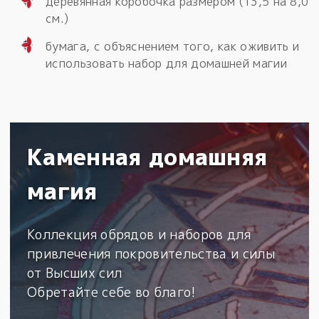
деревянная коробочка размером (13,5 на 8,0
см.)
бумага, с объяснением того, как оживить и
использовать набор для домашней магии
Каменная домашняя
магия
Коллекция обрядов и наборов для
привлечения покровительства и силы
от Высших сил
Обретайте себе во благо!