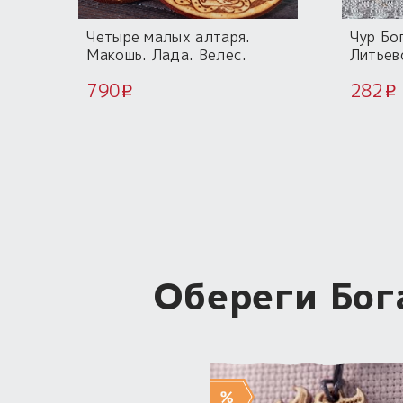
Четыре малых алтаря.
Чур Бо
Макошь. Лада. Велес.
Литьев
Хорс.
790
282
i
i
Обереги Бог