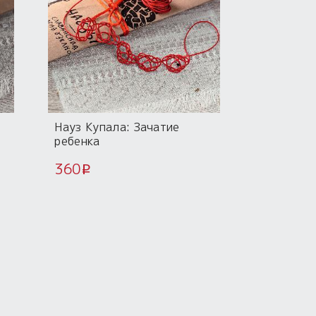
Науз Купала: Зачатие
ребенка
360
i