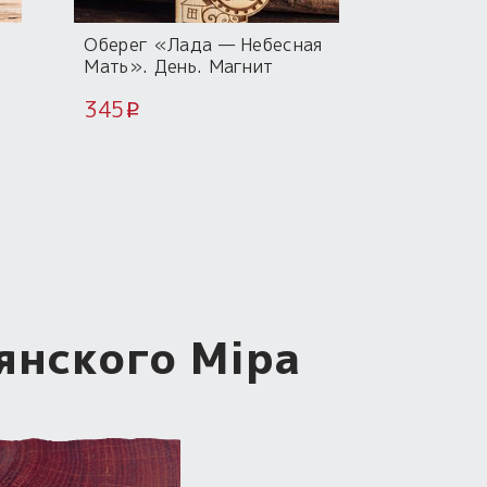
Оберег «Лада — Небесная
Мать». День. Магнит
345
i
янского Мiра