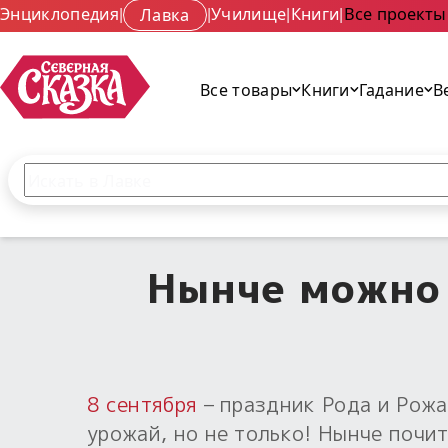
Энциклопедия
|
Лавка
|
Училище
|
Книги
|
Все проекты
Все товары
Книги
Гадание
В
Поиск по сайту
Введите текст и нажмите кнопку «Найти», чтобы 
Нынче можно 
8 сентября
– праздник Рода и Рожан
урожай, но не только! Нынче почи