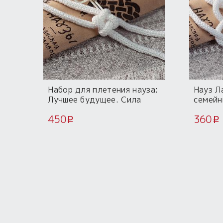
Набор для плетения науза:
Науз Л
Лучшее будущее. Сила
семейн
Бога Рода
450
360
i
i