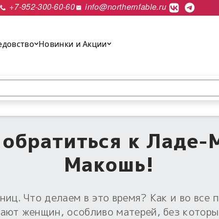
+7-952-300-60-60
info@northernfable.ru
едовство
Новинки и Акции
выполнить поиск.
обратиться к Ладе-
Макошь!
иц. Что делаем в это время? Как и во все 
тают женщин, особливо матерей, без котор