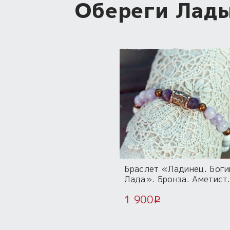
Обереги Лады
Браслет «Ладинец. Боги
Лада». Бронза. Аметист
Каулит
1 900
i