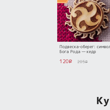
Подвеска-оберег: симво
Бога Рода — кедр
120
205
i
i
Ку