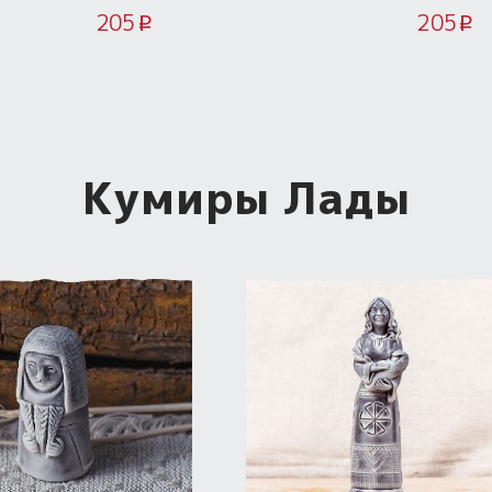
Нашивка
205
205
i
i
Кумиры Лады