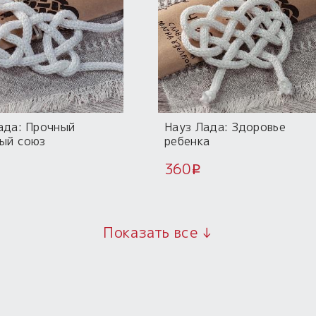
ада: Прочный
Науз Лада: Здоровье
ый союз
ребенка
360
i
Показать все ↓