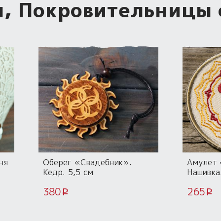
, Покровительницы 
ня
Оберег «Свадебник».
Амулет 
.
Кедр. 5,5 см
Нашивка
380
265
i
i