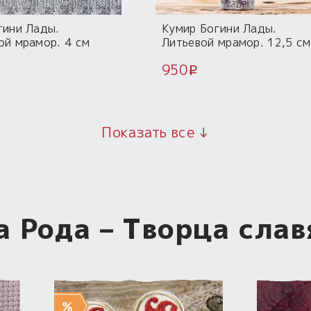
гини Лады.
Кумир Богини Лады.
ой мрамор. 4 см
Литьевой мрамор. 12,5 см
950
i
Показать все ↓
а Рода – Творца слав