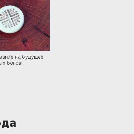
зание на будущее
ых Богов!
ода