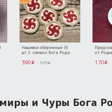
л
Нашивки обережные (6
Предска
шт.): символ Бога Рода
от Родн
390
170
505
i
i
i
миры и Чуры Бога Р