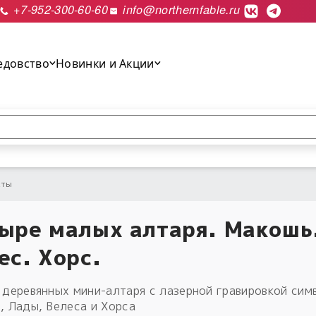
+7-952-300-60-60
info@northernfable.ru
едовство
Новинки и Акции
выполнить поиск.
аты
ыре малых алтаря. Макошь
ес. Хорс.
 деревянных мини-алтаря с лазерной гравировкой сим
, Лады, Велеса и Хорса