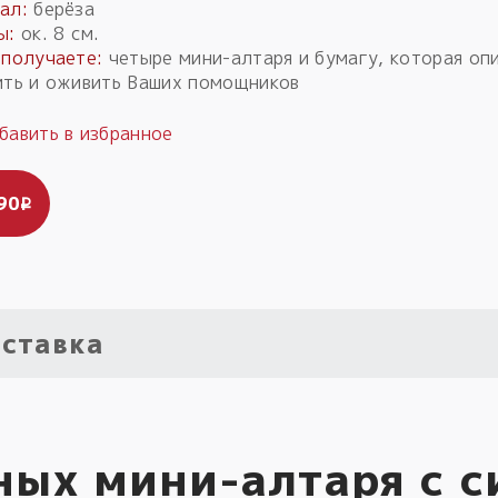
ал:
берёза
ы:
ок. 8 см.
 получаете:
четыре мини-алтаря и бумагу, которая опи
ить и оживить Ваших помощников
90
i
ставка
ных мини-алтаря с с