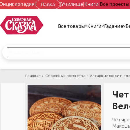
Энциклопедия
|
Лавка
|
Училище
|
Книги
|
Все проекты
Все товары
Книги
Гадание
В
Поиск по сайту
Введите текст и нажмите кнопку «Найти», чтобы 
Главная
›
Обрядовые предметы
›
Алтарные доски и пл
Чет
Вел
Четыре
Макошь