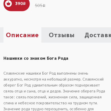
390
i
505
i
Пыльный сундучок
большое обновление
Товары со скидкой
Новинки
Описание
Отзывы
Достав
Товары недели
Безоплатная доставка
Нашивки со знаком Бога Рода
на заказ от 4 тыс. руб. со скидкой
Славянские нашивки Бог Род выполнены очень
Оберег в подарок
аккуратно, несмотря на небольшой размер. Славянский
к заказу от 3 тыс. руб.
оберег Бог Род удивительным образом подчеркивает
связь отца и сына, отца и дедов. Значение оберега Рода
такое: связь поколений, жизненная сила, защищенная
спина и небесное покровительство на трудном пути.
Значение рода трудно переоценить, особенно для