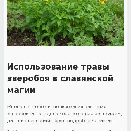
Пыльный сундучок
большое обновление
Товары со скидкой
Новинки
Товары недели
Использование травы
Безоплатная доставка
на заказ от 4 тыс. руб. со скидкой
зверобоя в славянской
магии
Оберег в подарок
к заказу от 3 тыс. руб.
Много способов использования растения
зверобой есть. Здесь коротко о них расскажем,
да один северный обряд подробнее опишем: