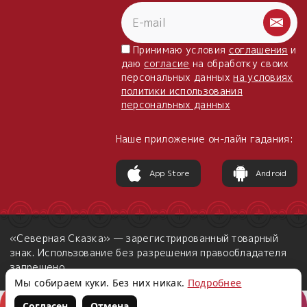
Принимаю условия
соглашения
и
даю
согласие
на обработку своих
персональных данных
на условиях
политики использования
персональных данных
Наше приложение он-лайн гадания:
App Store
Android
«Северная Сказка» — зарегистрированный товарный
знак. Использование без разрешения правообладателя
запрещено.
Мы собираем куки. Без них никак.
Подробнее
Согласен
Отмена