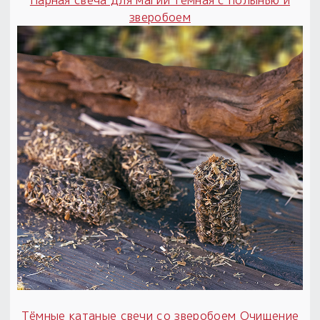
Парная свеча для магии тёмная с полынью и
зверобоем
Тёмные катаные свечи со зверобоем Очищение