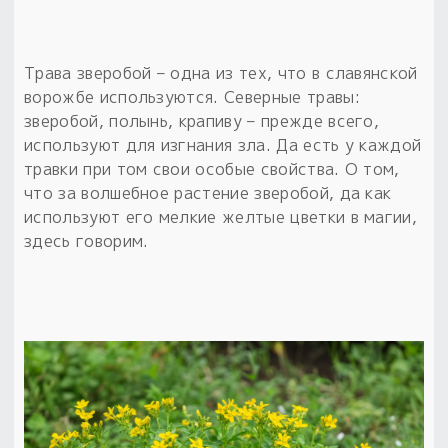
Обереги для дома и машины
Об авторе и издательстве
Предметы
Гадание он-лайн
Обрядовые предметы
Наборы для книг
Магические наборы
Расходные материалы
Трава зверобой – одна из тех, что в славянской
Приложение для гадания
ворожбе используются. Северные травы:
Электронные книги
Для алтаря
Готовые заговоры и обряды
30 вариантов раскладов по системе Рез Рода:
зверобой, полынь, крапиву – прежде всего,
Сундучок
Новые книги
используют для изгнания зла. Да есть у каждой
Расходные материалы
травки при том свои особые свойства. О том,
в лавке!
что за волшебное растение зверобой, да как
С чего начать?
используют его мелкие желтые цветки в магии,
здесь говорим.
«Резы Рода. Нежиты» и «Резы
Рода.Духи-Хозяева» с колодами
толковники со значениями, раскладами,
толкованиями колод
Узнать