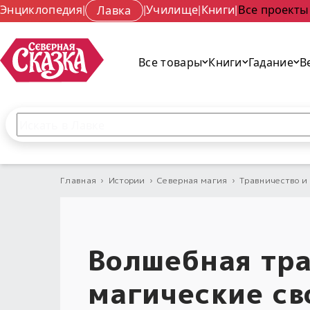
Энциклопедия
|
Лавка
|
Училище
|
Книги
|
Все проекты
Все товары
Книги
Гадание
В
Поиск по сайту
Введите текст и нажмите кнопку «Найти», чтобы 
Главная
›
Истории
›
Северная магия
›
Травничество и
Волшебная тра
магические св