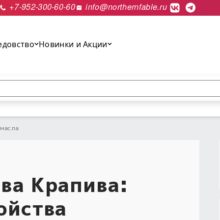
+7-952-300-60-60
info@northernfable.ru
едовство
Новинки и Акции
выполнить поиск.
 масла
ва Крапива:
ойства