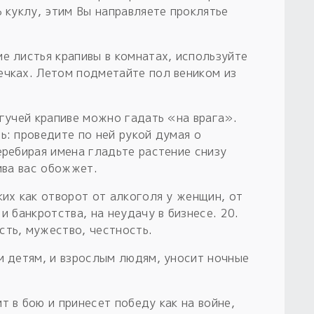
ь куклу, этим Вы направляете проклятье
е листья крапивы в комнатах, используйте
ечках. Летом подметайте пол веником из
жгучей крапиве можно гадать «на врага».
ь: проведите по ней рукой думая о
еребирая имена гладьте растение снизу
пива вас обожжет.
ких как отворот от алкоголя у женщин, от
и банкротства, на неудачу в бизнесе. 20.
сть, мужество, честность.
м детям, и взрослым людям, уносит ночные
т в бою и принесет победу как на войне,