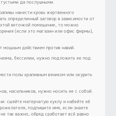
 густыми да послушными.
крапивы нанести кровь жертвенного
тать определенный заговор в зависимости от
 этой веточкой помещение, то можно
орения (если это магазин или офис фирмы),
ет мощным действием против навий.
низма, бессилии, нужно подложить ее под
мести полы крапивным веником или окурить
ов, насильников, нужно носить ее с собой.
рчи: сшейте матерчатую куклу и набейте её
брожелателя, подпишите имя, если знаете
 не так важно, обряд сработает всё равно