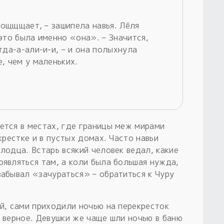
угощщщает, – зашипела навья. Лёля
это была именно «она». – Значится,
тда-а-али-и-и, – и она полыхнула
, чем у маленьких.
ется в местах, где границы меж мирами
екрестке и в пустых домах. Часто навьи
олодца. Встарь всякий человек ведал, какие
оявляться там, а коли была большая нужда,
забывал «зачураться» – обратиться к Чуру
ей, сами приходили ночью на перекресток
е верное. Девушки же чаще шли ночью в баню