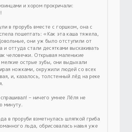
изинцами и хором прокричали:
!
ули в прорубь вместе с горшком, она с
спела пошептать: «Как эта каша тяжела,
Довольные, они уж было отступили от
ла и оттуда стали десятками выскакивать
ак человечки. Открывая маленькие
я мелкие острые зубы, они выдыхали
бирая ножками, окружили людей со всех
вая, и, казалось, толстенный лёд на реке
я.
 спрашивал! – ничего умнее Лёля не
ю минуту.
да в проруби взметнулась шляпкой гриба
ломанного льда, обрисовалась навья уже