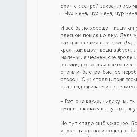
Брат с сестрой захватились м
– Чур меня, чур меня, чур меня
И всё было хорошо – кашу кин
плеском пошла ко дну, Лёля у
так наша семья счастлива!». 
края, как вдруг вода забурли
маленькие чёрненькие вроде к
ротики, показывая светящиес
огонь и, быстро-быстро пере
сторон. Они стояли, приплясы
стал вздрагивать и шевелитьс
– Вот они какие, чиликуны, ты
смогла сказать в эту страшну
Но тут стало ещё ужаснее. Во
и, расставив ноги по краю об