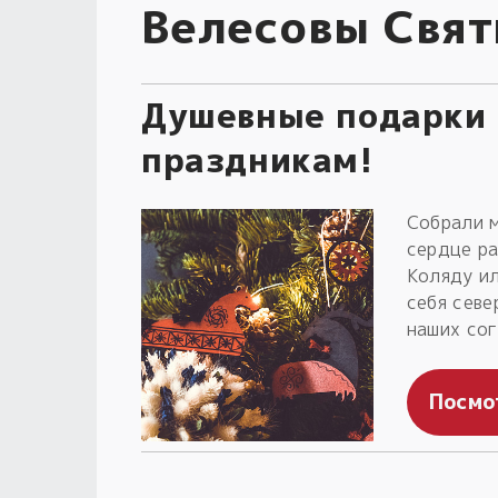
Велесовы Свят
Душевные подарки 
праздникам!
Собрали м
сердце ра
Коляду ил
себя севе
наших сог
Посмо