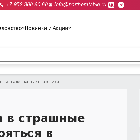
+7-952-300-60-60
info@northernfable.ru
едовство
Новинки и Акции
выполнить поиск.
нные календарные праздники
а в страшные
ояться в