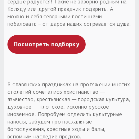
сердце радуется! Такие не зазорно родным на
Коляду или другой праздник подарить. А
Пыльный сундучок
можно и себя северными гостинцами
большое обновление
побаловать – от даров наших согревается душа.
Товары со скидкой
Новинки
Посмотреть подборку
Товары недели
Безоплатная доставка
на заказ от 4 тыс. руб. со скидкой
В славянских праздниках на протяжении многих
столетий сочетались христианство —
Оберег в подарок
язычество, крестьянская — городская культура,
к заказу от 3 тыс. руб.
духовное — плотское, исконно русское —
иноземное. Попробуем отделить культурные
наносы, забудем про пасхальные
богослужения, крестные ходы и балы,
вспомним наследие предков.