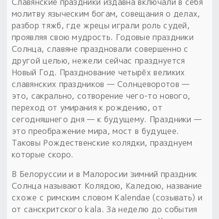
Славянские праздники издавна включали в себя
молитву языческим богам, совещания о делах,
разбор тяжб, где жрецы играли роль судей,
проявляя свою мудрость. Годовые праздники
Солнца, славяне праздновали совершенно с
другой целью, нежели сейчас празднуется
Новый Год. Празднование четырёх великих
славянских праздников — Солнцеворотов —
это, сакрально, сотворение чего-то нового,
переход от умирания к рождению, от
сегодняшнего дня — к будущему. Праздники —
это преображение мира, мост в будущее.
Таковы Рождественские колядки, празднуем
которые скоро.
В Белоруссии и в Малоросии зимний праздник
Солнца называют Колядою, Каледою, название
схоже с римским словом Kalendae (созывать) и
от санскритского kala. За неделю до события