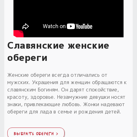
Обереги для дома и машины
Об авторе и издательстве
Предметы
Гадание он-лайн
Обрядовые предметы
Наборы для книг
Магические наборы
Расходные материалы
Приложение для гадания
Электронные книги
Для алтаря
Готовые заговоры и обряды
30 вариантов раскладов по системе Рез Рода:
Славянские женские
Сундучок
Новые книги
Расходные материалы
в лавке!
обереги
С чего начать?
Женские обереги всегда отличались от
«Резы Рода. Нежиты» и «Резы
мужских. Украшения для женщин обращаются к
Рода.Духи-Хозяева» с колодами
славянским Богиням. Он дарят спокойствие,
толковники со значениями, раскладами,
красоту, здоровье. Незамужние девушки носят
толкованиями колод
знаки, привлекающие любовь. Жонки надевают
обереги для лада в семье и рождения детей.
Узнать
ВЫБРАТЬ ОБЕРЕГИ >