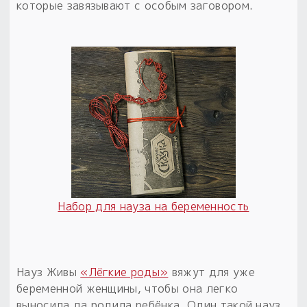
которые завязывают с особым заговором.
Набор для науза на беременность
Науз Живы
«Лёгкие роды»
вяжут для уже
беременной женщины, чтобы она легко
выносила да родила ребёнка. Один такой науз