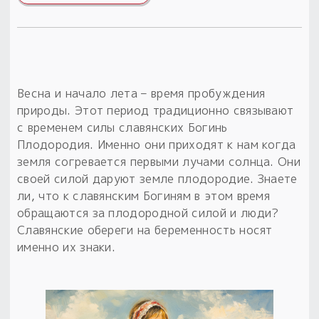
Пыльный сундучок
большое обновление
Товары со скидкой
Весна и начало лета – время пробуждения
Новинки
природы. Этот период традиционно связывают
с временем силы славянских Богинь
Товары недели
Плодородия. Именно они приходят к нам когда
земля согревается первыми лучами солнца. Они
Безоплатная доставка
своей силой даруют земле плодородие. Знаете
на заказ от 4 тыс. руб. со скидкой
ли, что к славянским Богиням в этом время
обращаются за плодородной силой и люди?
Оберег в подарок
Славянские обереги на беременность носят
к заказу от 3 тыс. руб.
именно их знаки.