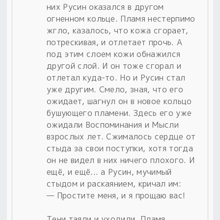
них Русин оказался в другом
огненном кольце. Пламя нестерпимо
жгло, казалось, что кожа сгорает,
потрескивая, и отлетает прочь. А
под этим слоем кожи обнажился
другой слой. И он тоже сгорал и
отлетал куда-то. Но и Русин стал
уже другим. Смело, зная, что его
ожидает, шагнул он в новое кольцо
бушующего пламени. Здесь его уже
ожидали Воспоминания и Мысли
взрослых лет. Сжималось сердце от
стыда за свои поступки, хотя тогда
он не видел в них ничего плохого. И
ещё, и ещё... а Русин, мучимый
стыдом и раскаянием, кричал им:
— Простите меня, и я прощаю вас!
Тени таяли и уходили. Пламя