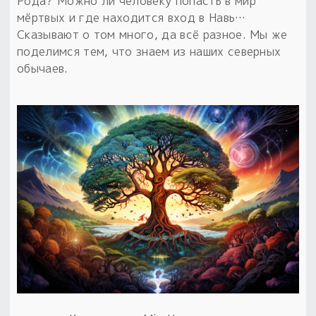
Рода? Можно ли человеку попасть в мир
мёртвых и где находится вход в Навь…
Пыльный сундучок
Сказывают о том много, да всё разное. Мы же
большое обновление
поделимся тем, что знаем из наших северных
Товары со скидкой
обычаев.
Новинки
Товары недели
Безоплатная доставка
на заказ от 4 тыс. руб. со скидкой
Оберег в подарок
к заказу от 3 тыс. руб.