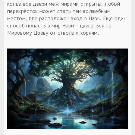
когда все двери меж мирами открыты, любой
перекрёсток может стать тем волшебным
местом, где расположен вход в Навь. Ещё один
способ попасть в мир Нави – двигаться по
Мировому Древу от ствола к корням.