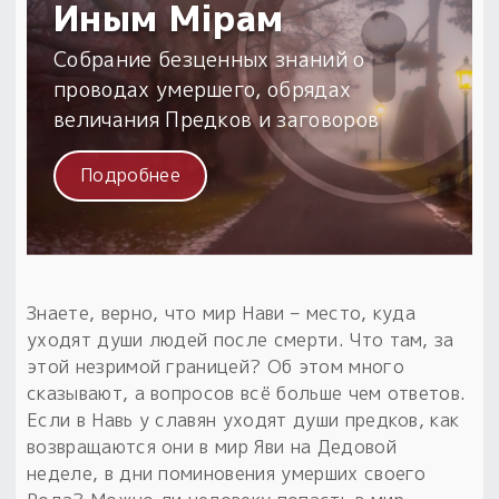
Обереги для дома и машины
Иным Мiрам
Об авторе и издательстве
Предметы
Гадание он-лайн
Обрядовые предметы
Собрание безценных знаний о
Наборы для книг
Магические наборы
Расходные материалы
Приложение для гадания
проводах умершего, обрядах
Электронные книги
Для алтаря
величания Предков и заговоров
Готовые заговоры и обряды
30 вариантов раскладов по системе Рез Рода:
Сундучок
Новые книги
Расходные материалы
Подробнее
в лавке!
С чего начать?
«Резы Рода. Нежиты» и «Резы
Знаете, верно, что мир Нави – место, куда
Рода.Духи-Хозяева» с колодами
уходят души людей после смерти. Что там, за
толковники со значениями, раскладами,
этой незримой границей? Об этом много
толкованиями колод
сказывают, а вопросов всё больше чем ответов.
Если в Навь у славян уходят души предков, как
Узнать
возвращаются они в мир Яви на Дедовой
неделе, в дни поминовения умерших своего