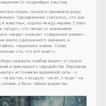
очищенном от позднейших смыслов.
могала людям, лечила и принимала роды,
жением. Одновременно считалось, что она
ц и животных, ходила между мирами. Слово
ь «вЪдъ», что связан со значениями
рите «веда» означает «священное знание».
не имело однозначного значения, и
тайное, сакральное знание. Слово
ачении «та, что всё знает».
 сборы называли «шабаш ведьм» и служил
аний и прикладного чародейства. Верховная
ывала к источникам ведьминой силы – к
– на восток, к воздуху – на юг, к воде – на
 силами, и было тайное ведовство.