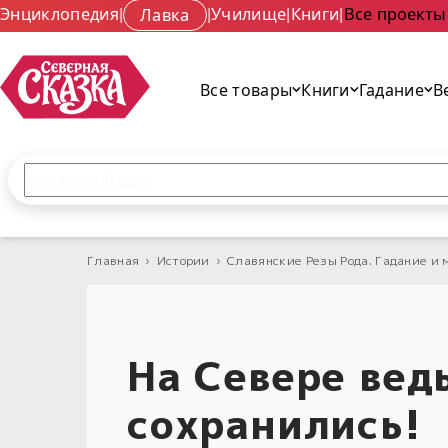
Энциклопедия
|
Лавка
|
Училище
|
Книги
|
Все проекты
Все товары
Книги
Гадание
В
Поиск по сайту
Введите текст и нажмите кнопку «Найти», чтобы 
Главная
›
Истории
›
Славянские Резы Рода. Гадание и 
На Севере вед
сохранились!