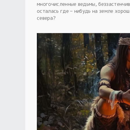
многочисленные ведьмы, беззастенчи
осталась где – нибудь на земле хорош
севера?