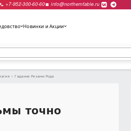
+7-952-300-60-60
info@northernfable.ru
едовство
Новинки и Акции
выполнить поиск.
магия
›
Гадание Резами Рода
ьмы точно