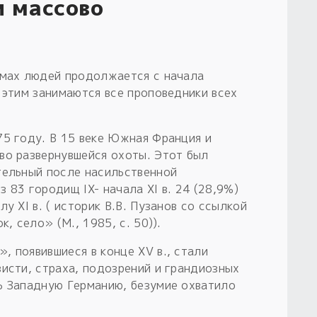
и массово
умах людей продолжается с начала
 этим занимаются все проповедники всех
75 году. В 15 веке Южная Франция и
во развернувшейся охоты. Этот был
тельный после насильственной
з 83 городищ IX- начала XI в. 24 (28,9%)
у XI в. ( историк В.В. Пузанов со ссылкой
, село» (М., 1985, с. 50)).
 появившиеся в конце XV в., стали
исти, страха, подозрений и грандиозных
ь Западную Германию, безумие охватило