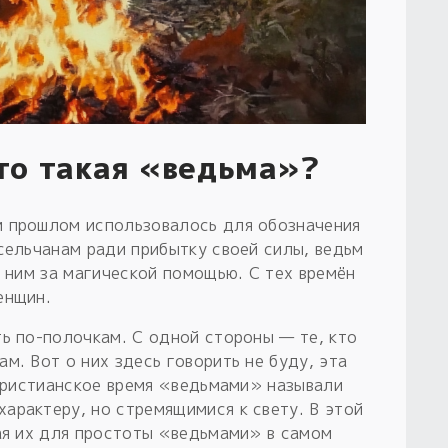
то такая «ведьма»?
м прошлом использовалось для обозначения
сельчанам ради прибытку своей силы, ведьм
к ним за магической помощью. С тех времён
енщин.
ть по-полочкам. С одной стороны — те, кто
м. Вот о них здесь говорить не буду, эта
 христианское время «ведьмами» называли
арактеру, но стремящимися к свету. В этой
вая их для простоты «ведьмами» в самом