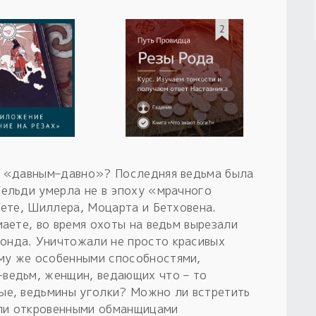
ла «давным–давно»? Последняя ведьма была
Гельди умерла не в эпоху «мрачного
Гете, Шиллера, Моцарта и Бетховена.
маете, во время охоты на ведьм вырезали
онда. Уничтожали не просто красивых
му же особенными способностями,
ведьм, женщин, ведающих что – то
ые, ведьмины уголки? Можно ли встретить
ли откровенными обманщицами