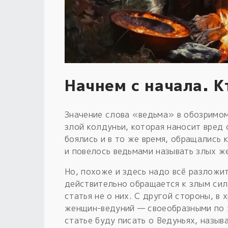
Начнем с начала. К
Значение слова «ведьма» в обозримо
злой колдуньи, которая наносит вред 
боялись и в то же время, обращались 
и повелось ведьмами называть злых ж
Но, похоже и здесь надо всё разложи
действительно обращается к злым сила
статья не о них. С другой стороны, в
женщин-ведуний — своеобразными по х
статье буду писать о Ведуньях, назы