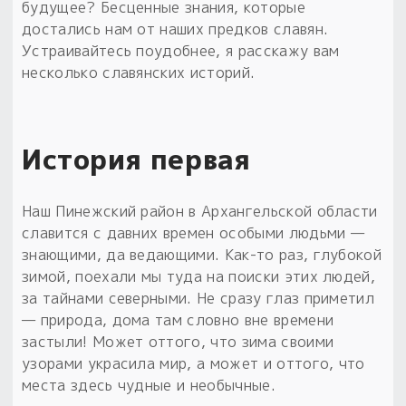
Обереги для дома и машины
Об авторе и издательстве
Предметы
будущее? Бесценные знания, которые
Гадание он-лайн
достались нам от наших предков славян.
Обрядовые предметы
Наборы для книг
Магические наборы
Устраивайтесь поудобнее, я расскажу вам
Расходные материалы
Приложение для гадания
несколько славянских историй.
Электронные книги
Для алтаря
Готовые заговоры и обряды
30 вариантов раскладов по системе Рез Рода:
Сундучок
Новые книги
Расходные материалы
История первая
в лавке!
С чего начать?
Наш Пинежский район в Архангельской области
славится с давних времен особыми людьми —
«Резы Рода. Нежиты» и «Резы
знающими, да ведающими. Как-то раз, глубокой
Рода.Духи-Хозяева» с колодами
зимой, поехали мы туда на поиски этих людей,
толковники со значениями, раскладами,
за тайнами северными. Не сразу глаз приметил
толкованиями колод
— природа, дома там словно вне времени
застыли! Может оттого, что зима своими
Узнать
узорами украсила мир, а может и оттого, что
места здесь чудные и необычные.