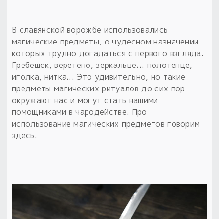
Обереги для дома и машины
Об авторе и издательстве
Предметы
Гадание он-лайн
Обрядовые предметы
Наборы для книг
Магические наборы
В славянской ворожбе использовались
Расходные материалы
Приложение для гадания
магические предметы, о чудесном назначении
Электронные книги
Для алтаря
Готовые заговоры и обряды
которых трудно догадаться с первого взгляда.
30 вариантов раскладов по системе Рез Рода:
Гребешок, веретено, зеркальце... полотенце,
Сундучок
Новые книги
Расходные материалы
иголка, нитка... Это удивительно, но такие
в лавке!
предметы магических ритуалов до сих пор
С чего начать?
окружают нас и могут стать нашими
помощниками в чародействе. Про
использование магических предметов говорим
«Резы Рода. Нежиты» и «Резы
здесь.
Рода.Духи-Хозяева» с колодами
толковники со значениями, раскладами,
толкованиями колод
Узнать