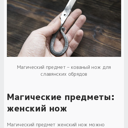
Пыльный сундучок
большое обновление
Товары со скидкой
Новинки
Товары недели
Безоплатная доставка
Магический предмет – кованый нож для
на заказ от 4 тыс. руб. со скидкой
славянских обрядов
Оберег в подарок
к заказу от 3 тыс. руб.
Магические предметы:
женский нож
Магический предмет женский нож можно