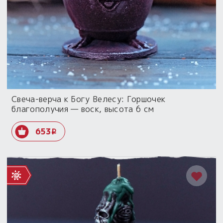
Свеча-верча к Богу Велесу: Горшочек
благополучия — воск, высота 6 см
653
i