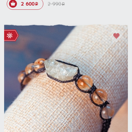
2 600
2 990
i
i