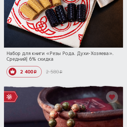
Набор для книги «Резы Рода. Духи-Хозяева».
Средний| 6% скидка
2 400
2 580
i
i