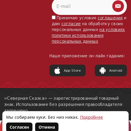
Принимаю условия
соглашения
и
даю
согласие
на обработку своих
персональных данных
на условиях
политики использования
персональных данных
Наше приложение он-лайн гадания:
App Store
Android
«Северная Сказка» — зарегистрированный товарный
знак. Использование без разрешения правообладателя
запрещено.
Мы собираем куки. Без них никак.
Подробнее
Согласен
Отмена