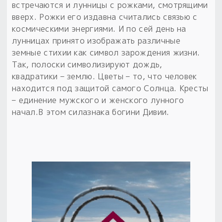
Обереги для дома и машины
Об авторе и издательстве
Предметы
встречаются и лунницы с рожками, смотрящими
Гадание он-лайн
вверх. Рожки его издавна считались связью с
Обрядовые предметы
Наборы для книг
Магические наборы
космическими энергиями. И по сей день на
Расходные материалы
Приложение для гадания
лунницах принято изображать различные
Электронные книги
Для алтаря
земные стихии как символ зарождения жизни.
Готовые заговоры и обряды
30 вариантов раскладов по системе Рез Рода:
Так, полоски символизируют дождь,
Сундучок
Новые книги
Расходные материалы
квадратики – землю. Цветы – то, что человек
в лавке!
находится под защитой самого Солнца. Кресты
С чего начать?
– единение мужского и женского лунного
начал.В этом силазнака богини Дивии.
«Резы Рода. Нежиты» и «Резы
Рода.Духи-Хозяева» с колодами
толковники со значениями, раскладами,
толкованиями колод
Узнать