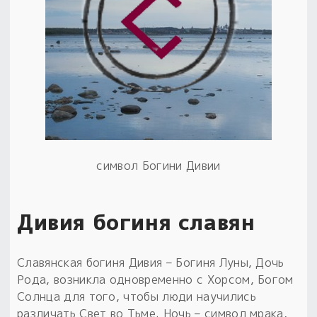
Пыльный сундучок
большое обновление
Товары со скидкой
Новинки
Товары недели
Безоплатная доставка
символ Богини Дивии
на заказ от 4 тыс. руб. со скидкой
Оберег в подарок
Дивия богиня славян
к заказу от 3 тыс. руб.
Славянская богиня Дивия – Богиня Луны, Дочь
Рода, возникла одновременно с Хорсом, Богом
Солнца для того, чтобы люди научились
различать Свет во Тьме. Ночь – символ мрака,