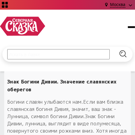
Москва
Поиск по сайту
Введите текст и нажмите кнопку «Найти», чтобы выполни
Найт
НОВИНКИ!
Сказки
Знак Богини Дивии. Значение славянских
Книги
С чего начать?
оберегов
Издания о Славянской культуре и ведовстве
Гадание
Новинки ›
Материалы
Богини славян улыбаются нам.Если вам близка
Коллекции
Магия
Готовые заговоры
славянская богиня Дивия, значит, ваш знак -
Наборы для курсов и книг
Для алтаря
Лунница, символ богини Дивии.Знак Богини
Библиография
Для чего:
Дивии, лунница, выглядит в виде полумесяца,
Обереги славян нательные
Расходные материалы
повернутого своими рожками вниз. Хотя иногда