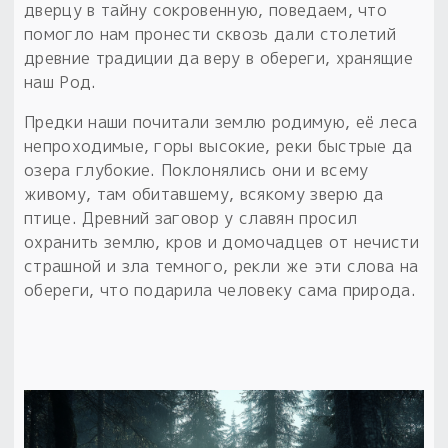
Обереги для дома и машины
Об авторе и издательстве
Предметы
дверцу в тайну сокровенную, поведаем, что
Гадание он-лайн
помогло нам пронести сквозь дали столетий
Обрядовые предметы
Наборы для книг
Магические наборы
древние традиции да веру в обереги, хранящие
Расходные материалы
Приложение для гадания
наш Род.
Электронные книги
Для алтаря
Готовые заговоры и обряды
30 вариантов раскладов по системе Рез Рода:
Предки наши почитали землю родимую, её леса
Сундучок
Новые книги
непроходимые, горы высокие, реки быстрые да
Расходные материалы
озера глубокие. Поклонялись они и всему
в лавке!
живому, там обитавшему, всякому зверю да
С чего начать?
птице. Древний заговор у славян просил
охранить землю, кров и домочадцев от нечисти
«Резы Рода. Нежиты» и «Резы
страшной и зла темного, рекли же эти слова на
Рода.Духи-Хозяева» с колодами
обереги, что подарила человеку сама природа.
толковники со значениями, раскладами,
толкованиями колод
Узнать