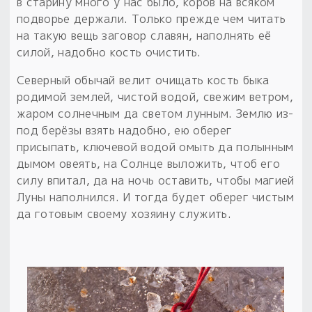
в старину много у нас было, коров на всяком
подворье держали. Только прежде чем читать
на такую вещь заговор славян, наполнять её
силой, надобно кость очистить.
Северный обычай велит очищать кость быка
родимой землей, чистой водой, свежим ветром,
жаром солнечным да светом лунным. Землю из-
под берёзы взять надобно, ею оберег
присыпать, ключевой водой омыть да полынным
дымом овеять, на Солнце выложить, чтоб его
силу впитал, да на ночь оставить, чтобы магией
Луны наполнился. И тогда будет оберег чистым
да готовым своему хозяину служить.