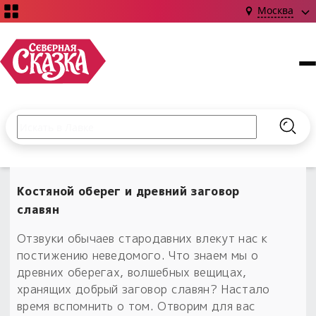
Москва
Поиск по сайту
Введите текст и нажмите кнопку «Найти», чтобы выполни
Найт
НОВИНКИ!
Сказки
Костяной оберег и древний заговор
Книги
С чего начать?
славян
Издания о Славянской культуре и ведовстве
Гадание
Новинки ›
Материалы
Отзвуки обычаев стародавних влекут нас к
Коллекции
Магия
Готовые заговоры
постижению неведомого. Что знаем мы о
Наборы для курсов и книг
Для алтаря
древних оберегах, волшебных вещицах,
Библиография
Для чего:
хранящих добрый заговор славян? Настало
Обереги славян нательные
Расходные материалы
время вспомнить о том. Отворим для вас