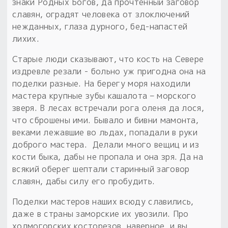
знаки Родных Богов, да прочтенный заговор
славян, оградят человека от злоключений
нежданных, глаза дурного, бед-напастей
лихих.
Старые люди сказывают, что кость на Севере
издревле резали - больно уж пригодна она на
поделки разные. На берегу моря находили
мастера крупные зубы кашалота – морского
зверя. В лесах встречали рога оленя да лося,
что сброшены ими. Бывало и бивни мамонта,
веками лежавшие во льдах, попадали в руки
доброго мастера. Делали много вещиц и из
кости быка, дабы не пропала и она зря. Да на
всякий оберег шептали старинный заговор
славян, дабы силу его пробудить.
Поделки мастеров наших всюду славились,
даже в страны заморские их увозили. Про
холмогорских косторезов, наверное, и вы