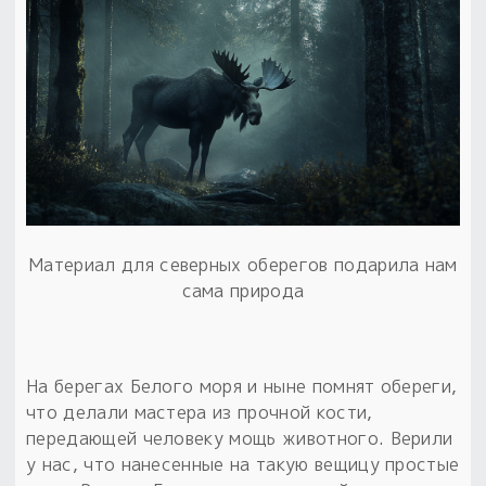
Пыльный сундучок
большое обновление
Товары со скидкой
Новинки
Товары недели
Безоплатная доставка
Материал для северных оберегов подарила нам
на заказ от 4 тыс. руб. со скидкой
сама природа
Оберег в подарок
к заказу от 3 тыс. руб.
На берегах Белого моря и ныне помнят обереги,
что делали мастера из прочной кости,
передающей человеку мощь животного. Верили
у нас, что нанесенные на такую вещицу простые