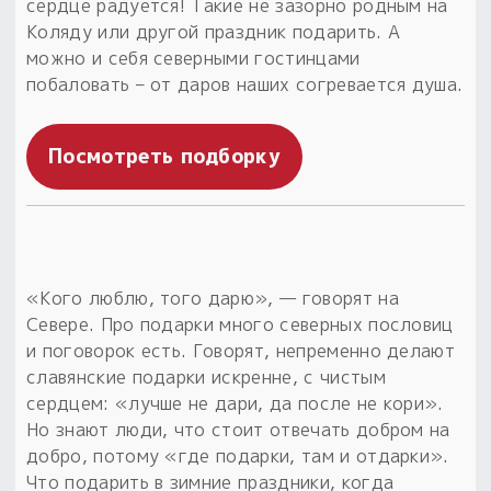
сердце радуется! Такие не зазорно родным на
Коляду или другой праздник подарить. А
Пыльный сундучок
можно и себя северными гостинцами
большое обновление
побаловать – от даров наших согревается душа.
Товары со скидкой
Новинки
Посмотреть подборку
Товары недели
Безоплатная доставка
на заказ от 4 тыс. руб. со скидкой
«Кого люблю, того дарю», — говорят на
Севере. Про подарки много северных пословиц
Оберег в подарок
и поговорок есть. Говорят, непременно делают
к заказу от 3 тыс. руб.
славянские подарки искренне, с чистым
сердцем: «лучше не дари, да после не кори».
Но знают люди, что стоит отвечать добром на
добро, потому «где подарки, там и отдарки».
Что подарить в зимние праздники, когда