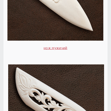
нож мужичий