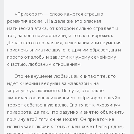
«Приворот» — слово кажется страшно
романтическим... На деле же это опасная
магическая атака, от которой сильно страдает и
тот, на кого приворожили, и тот, кто ворожил.
Делают его от отчаяния, нежелания или неумения
привлечь внимание другого другим образом, да и
просто от злобы и зависти к чужому семейному
счастью, любовным отношениям.
Это не внушение любви, как считают те, кто
идет к черным ведунам за «заказом» на
«присушку» любимого.
По сути, это такое
«магическое изнасилование». «Привороженный»
теряет собственную волю.
Его тянет к «хозяину»
приворота, да так, что разумно и внятно объяснить
причину этой тяги он не может. Он при этом не
испытывает любви к тому, с кем хочет быть рядом,
иногда – даже прямое отвращение, его гложет вина