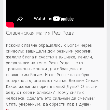
Пыльный сундучок
большое обновление
Товары со скидкой
Славянская магия Рез Рода
Новинки
Товары недели
Искони славяне обращались к Богам через
символы: защищали дом резными узорами,
Безоплатная доставка
желали блага и счастья в вышивке, лечили,
на заказ от 4 тыс. руб. со скидкой
рисуя знаки на теле. Резы Рода — это
традиционные знаки для обращения к
Оберег в подарок
славянским Богам. Нанесённые на любую
к заказу от 3 тыс. руб.
поверхность, они шлют чаяние Высшим Силам.
Какое желание горит в вашей Душе? Отвести
беду от себя и близких? Порчу снять с
человека, сделать его сильным да смелым?
Стать уверенным, да обрести лад в душе?