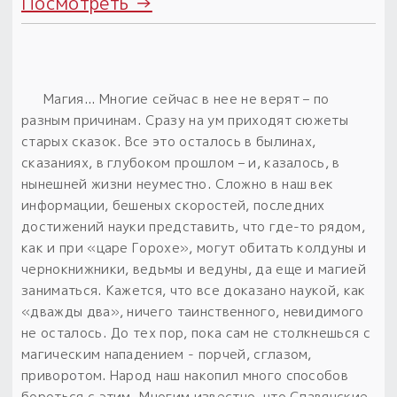
Посмотреть →
Магия... Многие сейчас в нее не верят – по
разным причинам.
Сразу на ум приходят сюжеты
старых сказок. Все это осталось в былинах,
сказаниях, в глубоком прошлом – и, казалось, в
нынешней жизни неуместно.
Сложно в наш век
информации, бешеных скоростей, последних
достижений науки представить, что где-то рядом,
как и при «царе Горохе», могут обитать колдуны и
чернокнижники, ведьмы и ведуны, да еще и магией
заниматься.
Кажется, что все доказано наукой, как
«дважды два», ничего таинственного, невидимого
не осталось.
До тех пор, пока сам не столкнешься с
магическим нападением - порчей, сглазом,
приворотом. Народ наш накопил много способов
бороться с этим.
Многим известно, что Славянские