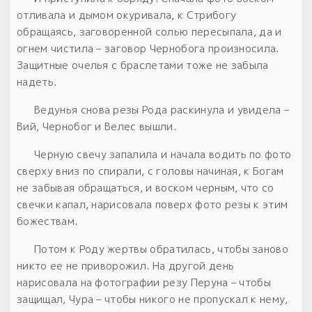
отливала и дымом окуривала, к Стрибогу
обращаясь, заговоренной солью пересыпала, да и
огнем чистила – заговор Чернобога произносила.
Защитные очелья с браслетами тоже не забыла
надеть.
Ведунья снова резы Рода раскинула и увидела –
Вий, Чернобог и Велес вышли.
Черную свечу запалила и начала водить по фото
сверху вниз по спирали, с головы начиная, к Богам
не забывая обращаться, и воском черным, что со
свечки капал, нарисовала поверх фото резы к этим
божествам.
Потом к Роду жертвы обратилась, чтобы заново
никто ее не приворожил. На другой день
нарисовала на фотографии резу Перуна – чтобы
защищал, Чура – чтобы никого не пропускал к нему,