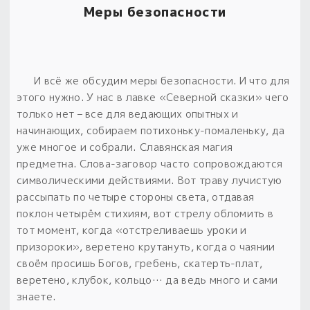
Меры безопасности
И всё же обсудим меры безопасности. И что для
этого нужно. У нас в лавке «Северной сказки» чего
только нет – все для ведающих опытных и
начинающих, собираем потихоньку-помаленьку, да
уже многое и собрали.
Славянская магия
предметна. Слова-заговор часто сопровождаются
символическими действиями.
Вот траву лучистую
рассыпать по четыре стороны света, отдавая
поклон четырём стихиям, вот стрелу обломить в
тот момент, когда «отстреливаешь уроки и
призороки», веретено крутануть, когда о чаянии
своём просишь Богов, гребень, скатерть-плат,
веретено, клубок, кольцо…
да ведь много и сами
знаете.