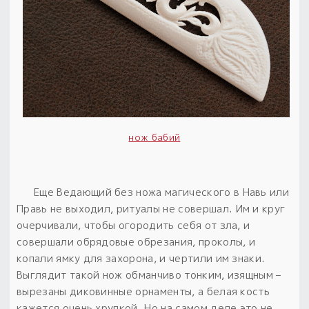
нож бабий
Еще Ведающий без ножа магического в Навь или
Правь не выходил, ритуалы не совершал.
Им и круг
очерчивали, чтобы огородить себя от зла, и
совершали обрядовые обрезания, проколы, и
копали ямку для захорона, и чертили им знаки.
Выглядит такой нож обманчиво тонким, изящным –
вырезаны диковинные орнаменты, а белая кость
кажется очень хрупкой.
Но на самом деле это не