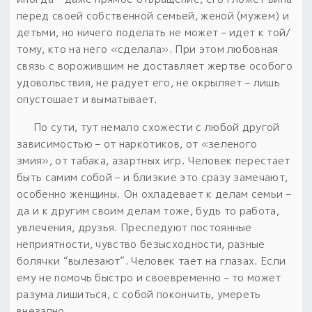
перед своей собственной семьей, женой (мужем) и
детьми, но ничего поделать не может – идет к той/
тому, кто на него «сделала».
При этом любовная
связь с ворожившим не доставляет жертве особого
удовольствия, не радует его, не окрыляет – лишь
опустошает и выматывает.
По сути, тут немало схожести с любой другой
зависимостью – от наркотиков, от «зеленого
змия», от табака, азартных игр.
Человек перестает
быть самим собой – и близкие это сразу замечают,
особенно женщины.
Он охладевает к делам семьи –
да и к другим своим делам тоже, будь то работа,
увлечения, друзья.
Преследуют постоянные
неприятности, чувство безысходности, разные
болячки “вылезают”. Человек тает на глазах.
Если
ему не помочь быстро и своевременно – то может
разума лишиться, с собой покончить, умереть
внезапно.