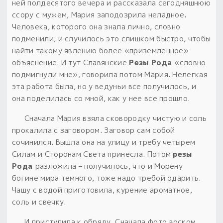
ней полдесятого вечера и рассказала сегодняшнюю
ссору с мужем, Мария заподозрила неладное.
Человека, которого она знала лично, словно
подменили, и случилось это слишком быстро, чтобы
найти такому явлению более «приземленное»
объяснение. И тут Славянские
Резы Рода
«словно
подмигнули мне», говорила потом Мария. Нелегкая
эта работа была, но у ведуньи все получилось, и
она поделилась со мной, как у нее все прошло.
Сначала Мария взяла сковородку чистую и соль
прокалила с заговором. Заговор сам собой
сочинился. Вышла она на улицу и требу четырем
Силам и Сторонам Света принесла. Потом
резы
Рода
разложила – получилось, что и Морену
богине мира темного, тоже надо требой одарить.
Чашу с водой приготовила, курение ароматное,
соль и свечку.
И приступила к обряду. Сначала фото воском