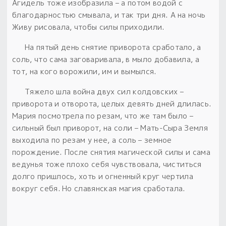
Агидель тоже изобразила – а потом водой с
благодарностью смывала, и так три дня.
А на ночь
Живу рисовала, чтобы силы приходили.
На пятый день снятие приворота сработало, а
соль, что сама заговаривала, в мыло добавила, а
тот, на кого ворожили, им и вымылся.
Тяжело шла война двух сил колдовских –
приворота и отворота, целых девять дней длилась.
Мария посмотрела по резам, что же там было –
сильный был приворот, на соли – Мать-Сыра Земля
выходила по резам у нее, а соль – земное
порождение.
После снятия магической силы и сама
ведунья тоже плохо себя чувствовала, чиститься
долго пришлось, хоть и огненный круг чертила
вокруг себя. Но славянская магия сработала.