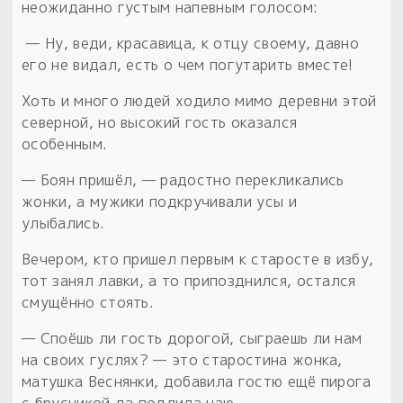
неожиданно густым напевным голосом:
— Ну, веди, красавица, к отцу своему, давно
его не видал, есть о чем погутарить вместе!
Хоть и много людей ходило мимо деревни этой
северной, но высокий гость оказался
особенным.
— Боян пришёл, — радостно перекликались
жонки, а мужики подкручивали усы и
улыбались.
Вечером, кто пришел первым к старосте в избу,
тот занял лавки, а то припозднился, остался
смущённо стоять.
— Споёшь ли гость дорогой, сыграешь ли нам
на своих гуслях? — это старостина жонка,
матушка Веснянки, добавила гостю ещё пирога