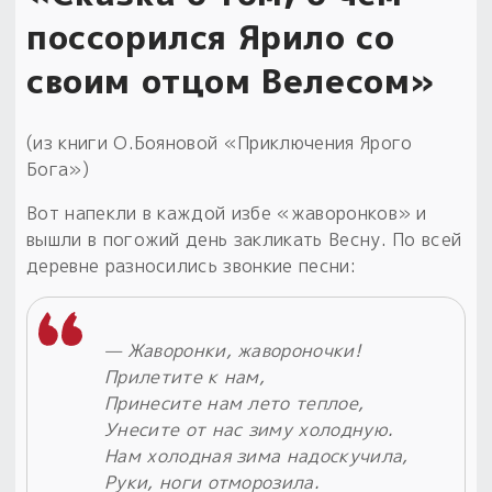
поссорился Ярило со
Пыльный сундучок
большое обновление
своим отцом Велесом»
Товары со скидкой
(из книги О.Бояновой «Приключения Ярого
Новинки
Бога»)
Товары недели
Вот напекли в каждой избе «жаворонков» и
вышли в погожий день закликать Весну. По всей
Безоплатная доставка
деревне разносились звонкие песни:
на заказ от 4 тыс. руб. со скидкой
Оберег в подарок
— Жаворонки, жавороночки!
к заказу от 3 тыс. руб.
Прилетите к нам,
Принесите нам лето теплое,
Унесите от нас зиму холодную.
Нам холодная зима надоскучила,
Руки, ноги отморозила.