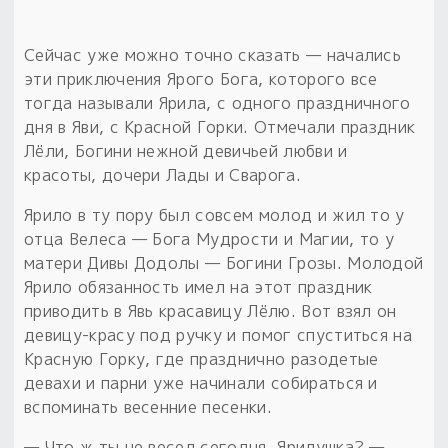
Сейчас уже можно точно сказать — начались
эти приключения Ярого Бога, которого все
тогда называли Ярила, с одного праздничного
дня в Яви, с Красной Горки. Отмечали праздник
Лёли, Богини нежной девичьей любви и
красоты, дочери Лады и Сварога.
Ярило в ту пору был совсем молод и жил то у
отца Велеса — Бога Мудрости и Магии, то у
матери Дивы Додолы — Богини Грозы. Молодой
Ярило обязанность имел на этот праздник
приводить в Явь красавицу Лёлю. Вот взял он
девицу-красу под ручку и помог спуститься на
Красную Горку, где празднично разодетые
девахи и парни уже начинали собираться и
вспоминать весенние песенки.
— Что ж ты не весел сегодня, Ярилушка? —