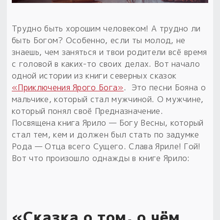
Обереги для дома и машины
Об авторе и издательстве
Предметы
Гадание он-лайн
Обрядовые предметы
Наборы для книг
Магические наборы
Трудно быть хорошим человеком! А трудно ли
Расходные материалы
Приложение для гадания
быть Богом? Особенно, если ты молод, не
Электронные книги
Для алтаря
знаешь, чем заняться и твои родители всё время
Готовые заговоры и обряды
30 вариантов раскладов по системе Рез Рода:
с головой в каких-то своих делах. Вот начало
Сундучок
Новые книги
Расходные материалы
одной истории из книги северных сказок
в лавке!
«Приключения Ярого Бога»
. Это песни Бояна о
С чего начать?
мальчике, который стал мужчиной. О мужчине,
который понял своё Предназначение.
Посвящена книга Ярило — Богу Весны, который
«Резы Рода. Нежиты» и «Резы
стал тем, кем и должен был стать по задумке
Рода.Духи-Хозяева» с колодами
Рода — Отца всего Сущего. Слава Яриле! Гой!
толковники со значениями, раскладами,
Вот что произошло однажды в книге Ярило:
толкованиями колод
Узнать
«Сказка о том, о чём