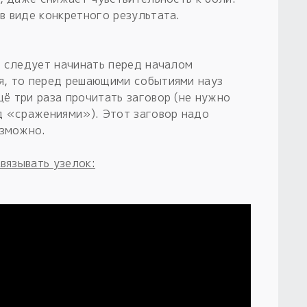
в виде конкретного результата.
, следует начинать перед началом
я, то перед решающими событиями науз
ё три раза прочитать заговор (не нужно
д «сражениями»). Этот заговор надо
озможно.
авязывать узелок: