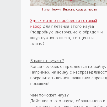
Науз Перун: Власть, слава, честь
Здесь можно приобрести готовый
набор
для плетения этого науза
(подробную инструкцию с обрядом и
шнур нужного цвета, толщины и
длины)
В каких случаях?
Когда человек отправляется на войну.
Например, на войну с несправедливос
покровитель воинов, защитник справед
помощью!
Чем поможет науз?
Действие этого науза, обращенного к
усиливает волю, уверенность в победе