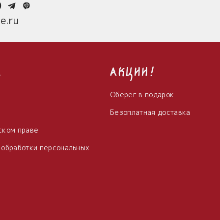
0
e.ru
с
Акции!
Оберег в подарок
Безоплатная доставка
ском праве
 обработки персональных