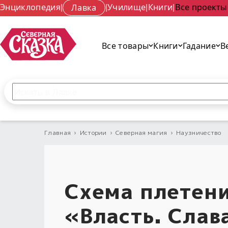
Энциклопедия
|
Лавка
|
Училище
|
Книги
|
Все проекты
Все товары
Книги
Гадание
В
Поиск по сайту
Введите текст и нажмите кнопку «Найти», чтобы 
Главная
›
Истории
›
Северная магия
›
Наузничество
Схема плетени
«Власть. Слав