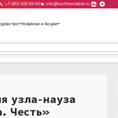
+7-952-300-60-60
info@northernfable.ru
едовство
Новинки и Акции
выполнить поиск.
я узла-науза
а. Честь»