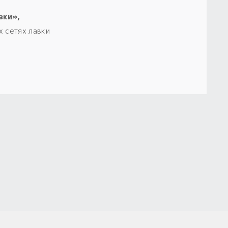
зки»,
х сетях лавки