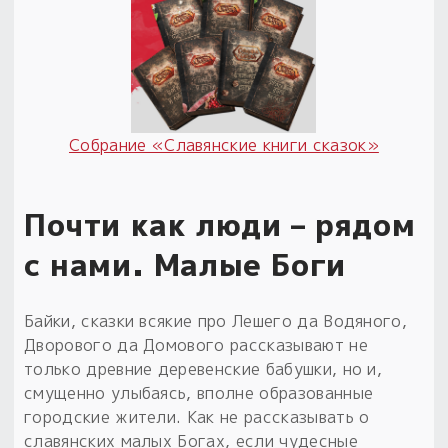
Пыльный сундучок
большое обновление
Товары со скидкой
Новинки
Собрание «Славянские книги сказок»
Товары недели
Почти как люди – рядом
Безоплатная доставка
на заказ от 4 тыс. руб. со скидкой
с нами. Малые Боги
Оберег в подарок
Байки, сказки всякие про Лешего да Водяного,
к заказу от 3 тыс. руб.
Дворового да Домового рассказывают не
только древние деревенские бабушки, но и,
смущенно улыбаясь, вполне образованные
городские жители. Как не рассказывать о
славянских малых Богах, если чудесные