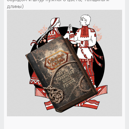
длины)
Пыльный сундучок
большое обновление
Товары со скидкой
Новинки
Товары недели
Безоплатная доставка
на заказ от 4 тыс. руб. со скидкой
Оберег в подарок
к заказу от 3 тыс. руб.