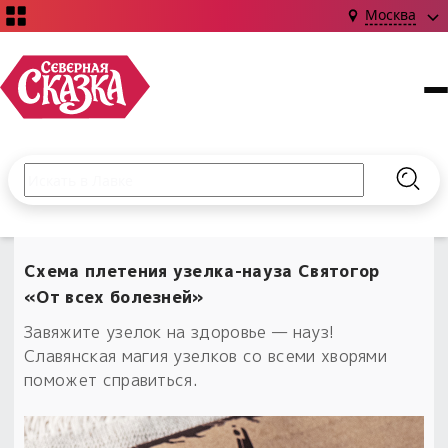
Москва
Поиск по сайту
Введите текст и нажмите кнопку «Найти», чтобы выполни
Найт
НОВИНКИ!
Сказки
Схема плетения узелка-науза Святогор
Книги
С чего начать?
«От всех болезней»
Издания о Славянской культуре и ведовстве
Гадание
Новинки ›
Завяжите узелок на здоровье — науз!
Материалы
Коллекции
Славянская магия узелков со всеми хворями
Магия
Готовые заговоры
Наборы для курсов и книг
поможет справиться.
Для алтаря
Библиография
Для чего:
Обереги славян нательные
Расходные материалы