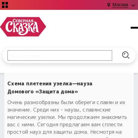
Москва
Поиск по сайту
Введите текст и нажмите кнопку «Найти», чтобы выполни
Найт
НОВИНКИ!
Сказки
Схема плетения узелка—науза
Книги
С чего начать?
Домового «Защита дома»
Издания о Славянской культуре и ведовстве
Гадание
Новинки ›
Очень разнообразны были обереги славян и их
Материалы
Коллекции
значение. Среди них - наузы, славянские
Магия
Готовые заговоры
Наборы для курсов и книг
магические узелки. Мы продолжаем знакомить
Для алтаря
вас с ними. Сегодня предлагаем вам сплести
Библиография
Для чего:
Обереги славян нательные
простой науз для защиты дома. Несмотря на
Расходные материалы