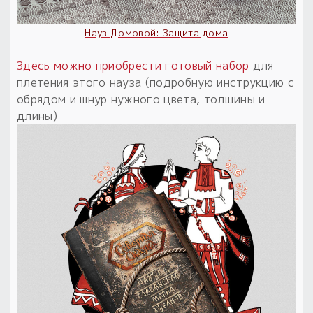
Пыльный сундучок
Науз Домовой: Защита дома
большое обновление
Товары со скидкой
Здесь можно приобрести готовый набор
для
плетения этого науза (подробную инструкцию с
Новинки
обрядом и шнур нужного цвета, толщины и
длины)
Товары недели
Безоплатная доставка
на заказ от 4 тыс. руб. со скидкой
Оберег в подарок
к заказу от 3 тыс. руб.