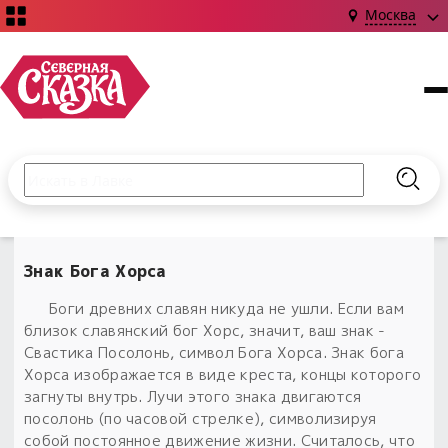
Москва
Поиск по сайту
Введите текст и нажмите кнопку «Найти», чтобы выполни
Найт
НОВИНКИ!
Сказки
Знак Бога Хорса
Книги
С чего начать?
Боги древних славян никуда не ушли. Если вам
Издания о Славянской культуре и ведовстве
Гадание
Новинки ›
близок славянский бог Хорс, значит, ваш знак -
Материалы
Коллекции
Свастика Посолонь, символ Бога Хорса. Знак бога
Магия
Готовые заговоры
Хорса изображается в виде креста, концы которого
Наборы для курсов и книг
Для алтаря
загнуты внутрь. Лучи этого знака двигаются
Библиография
Для чего:
Обереги славян нательные
посолонь (по часовой стрелке), символизируя
Расходные материалы
собой постоянное движение жизни. Считалось, что