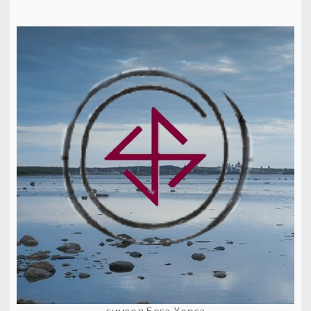
Пыльный сундучок
большое обновление
Товары со скидкой
Новинки
Товары недели
Безоплатная доставка
на заказ от 4 тыс. руб. со скидкой
Оберег в подарок
к заказу от 3 тыс. руб.