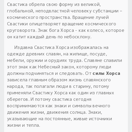
Обереги для дома и машины
Об авторе и издательстве
Предметы
Свастика обрела свою форму из великой,
Гадание он-лайн
Обрядовые предметы
глобальной, неподвластной человеку субстанции –
Наборы для книг
Магические наборы
космического пространства. Вращение лучей
Расходные материалы
Приложение для гадания
Свастики олицетворяет вращение космического
Электронные книги
Для алтаря
круговорота. Знак бога Хорса - как колесо, которое
Готовые заговоры и обряды
30 вариантов раскладов по системе Рез Рода:
он катит каждый день по небосклону.
Сундучок
Новые книги
Расходные материалы
Издавна Свастика Хорса изображалась на
в лавке!
одежде древних славян, на жилище, посуде,
С чего начать?
мебели, оружии и орудиях труда. Славяне славили
этот знак как Небесный закон, которому люди
должны подчиняться и следовать. От
силы Хорса
«Резы Рода. Нежиты» и «Резы
зависела главным образом жизнь славянского
Рода.Духи-Хозяева» с колодами
народа, так полагали люди в старину, потому
толковники со значениями, раскладами,
применяли Свастику Хорса как один из главных
толкованиями колод
оберегов. И потому свастика сегодня
воспринимаются как знаки и символы вечного
Узнать
движения жизни, движения солнца. Знаки,
указывающие на постоянные, живые источники
жизни и тепла.