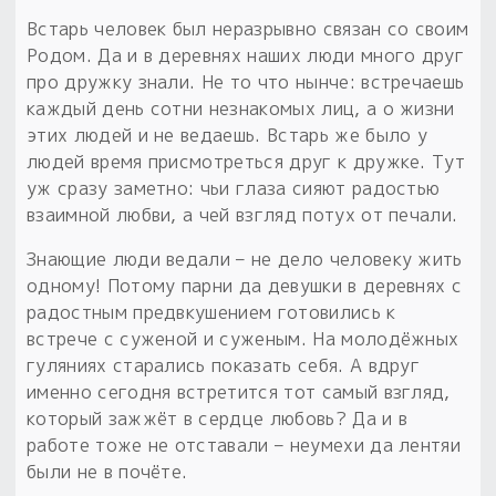
Встарь человек был неразрывно связан со своим
Родом. Да и в деревнях наших люди много друг
про дружку знали. Не то что нынче: встречаешь
каждый день сотни незнакомых лиц, а о жизни
этих людей и не ведаешь. Встарь же было у
людей время присмотреться друг к дружке. Тут
уж сразу заметно: чьи глаза сияют радостью
взаимной любви, а чей взгляд потух от печали.
Знающие люди ведали – не дело человеку жить
одному! Потому парни да девушки в деревнях с
радостным предвкушением готовились к
встрече с суженой и суженым. На молодёжных
гуляниях старались показать себя. А вдруг
именно сегодня встретится тот самый взгляд,
который зажжёт в сердце любовь? Да и в
работе тоже не отставали – неумехи да лентяи
были не в почёте.