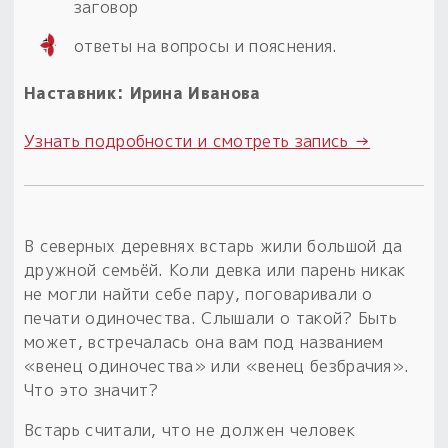
заговор
Пыльный сундучок
ответы на вопросы и пояснения.
большое обновление
Товары со скидкой
Наставник: Ирина Иванова
Новинки
Узнать подробности и смотреть запись →
Товары недели
Безоплатная доставка
В северных деревнях встарь жили большой да
на заказ от 4 тыс. руб. со скидкой
дружной семьёй. Коли девка или парень никак
не могли найти себе пару, поговаривали о
Оберег в подарок
печати одиночества. Слышали о такой? Быть
к заказу от 3 тыс. руб.
может, встречалась она вам под названием
«венец одиночества» или «венец безбрачия».
Что это значит?
Встарь считали, что не должен человек