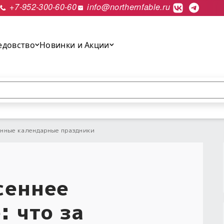
+7-952-300-60-60
info@northernfable.ru
едовство
Новинки и Акции
выполнить поиск.
нные календарные праздники
сеннее
: что за