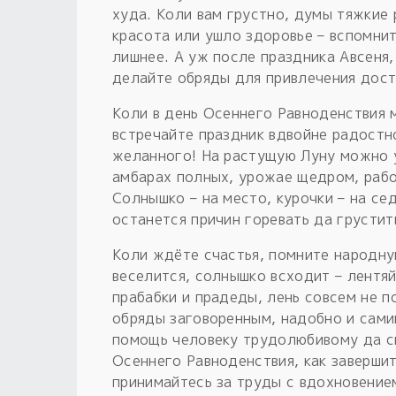
худа. Коли вам грустно, думы тяжкие
красота или ушло здоровье – вспомнит
лишнее. А уж после праздника Авсеня,
делайте обряды для привлечения дост
Коли в день Осеннего Равноденствия 
встречайте праздник вдвойне радостн
желанного! На растущую Луну можно у
амбарах полных, урожае щедром, рабо
Солнышко – на место, курочки – на сед
останется причин горевать да грустит
Коли ждёте счастья, помните народну
веселится, солнышко всходит – лентя
прабабки и прадеды, лень совсем не 
обряды заговоренным, надобно и сами
помощь человеку трудолюбивому да см
Осеннего Равноденствия, как завершит
принимайтесь за труды с вдохновение