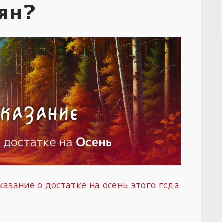
ян?
азание о достатке на осень этого года