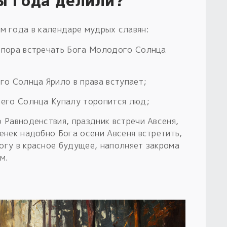
ы года делили?
м года в календаре мудрых славян:
т пора встречать Бога Молодого Солнца
его Солнца Ярило в права вступает;
него Солнца Купалу торопится люд;
 Равноденствия, праздник встречи Авсеня,
енек надобно Бога осени Авсеня встретить,
огу в красное будущее, наполняет закрома
м.