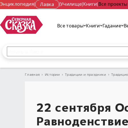
Энциклопедия
|
Лавка
|
Училище
|
Книги
|
Все проекты
Все товары
Книги
Гадание
В
Поиск по сайту
Введите текст и нажмите кнопку «Найти», чтобы 
Главная
›
Истории
›
Традиции и праздники
›
Традицио
22 сентября О
Равноденствие