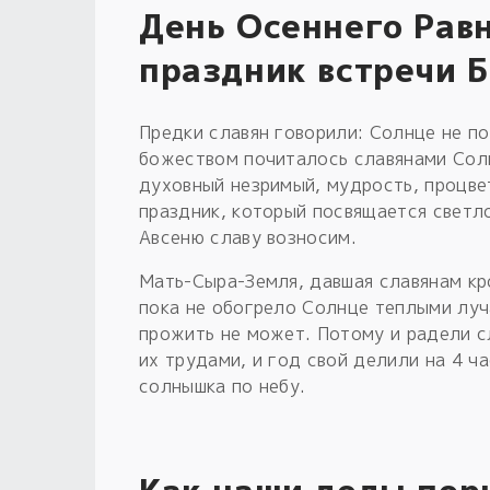
День Осеннего Рав
праздник встречи Б
Предки славян говорили: Солнце не п
божеством почиталось славянами Сол
духовный незримый, мудрость, процве
праздник, который посвящается светл
Авсеню славу возносим.
Мать-Сыра-Земля, давшая славянам кр
пока не обогрело Солнце теплыми луч
прожить не может. Потому и радели с
их трудами, и год свой делили на 4 ч
солнышка по небу.