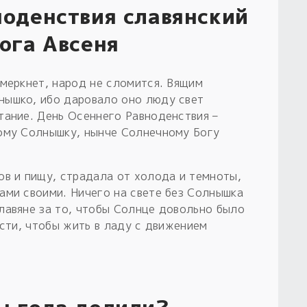
ноденствия славянский
ога Авсеня
омеркнет, народ не сломится. Вящим
нышко, ибо даровало оно люду свет
тание. День Осеннего Равноденствия –
ому Солнышку, нынче Солнечному Богу
ов и пищу, страдала от холода и темноты,
ами своими. Ничего на свете без Солнышка
лавяне за то, чтобы Солнце довольно было
асти, чтобы жить в ладу с движением