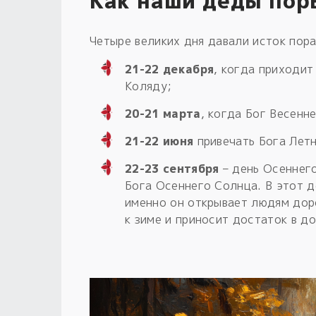
Как наши деды пор
Четыре великих дня давали исток пора
21-22 декабря
, когда приходи
Коляду;
20-21 марта
, когда Бог Весенн
21-22 июня
привечать Бога Лет
22-23 сентября
– день Осеннего
Бога Осеннего Солнца. В этот д
именно он открывает людям дор
к зиме и приносит достаток в до