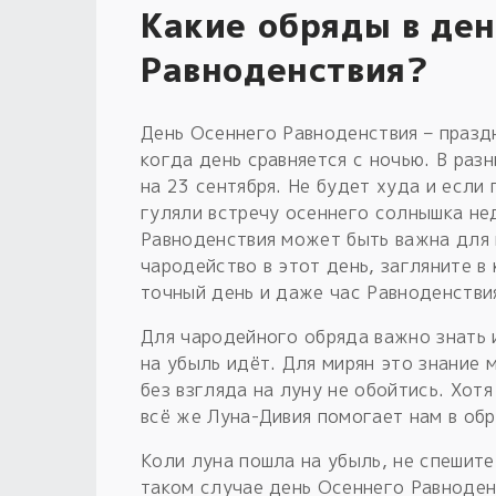
Какие обряды в де
Равноденствия?
День Осеннего Равноденствия – праздн
когда день сравняется с ночью. В раз
на 23 сентября. Не будет худа и если 
гуляли встречу осеннего солнышка нед
Равноденствия может быть важна для 
чародейство в этот день, загляните в
точный день и даже час Равноденстви
Для чародейного обряда важно знать и
на убыль идёт. Для мирян это знание
без взгляда на луну не обойтись. Хот
всё же Луна-Дивия помогает нам в обр
Коли луна пошла на убыль, не спешите 
таком случае день Осеннего Равноден