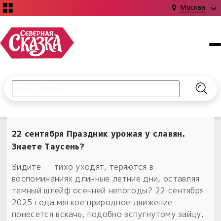
Москва
Поиск по сайту
Введите текст и нажмите кнопку «Найти», чтобы выполни
Найт
НОВИНКИ!
Сказки
22 сентября Праздник урожая у славян.
Книги
С чего начать?
Знаете Таусень?
Издания о Славянской культуре и ведовстве
Гадание
Новинки ›
Материалы
Видите ─ тихо уходят, теряются в
Коллекции
Магия
Готовые заговоры
воспоминаниях длинные летние дни, оставляя
Наборы для курсов и книг
Для алтаря
темный шлейф осенней непогоды? 22 сентября
Библиография
Для чего:
2025 года мягкое природное движение
Обереги славян нательные
Расходные материалы
понесется вскачь, подобно вспугнутому зайцу.