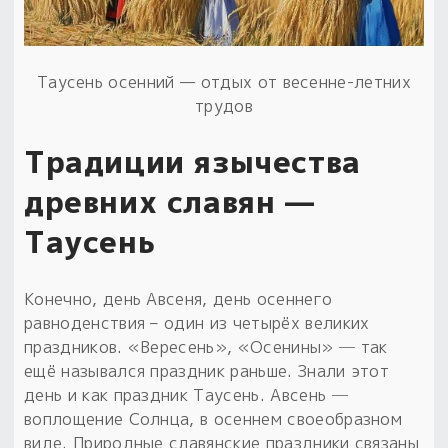
Таусень осенний — отдых от весенне-летних
трудов
Традиции язычества
древних славян —
Таусень
Конечно, день Авсеня, день осеннего
равноденствия – один из четырёх великих
праздников. «Вересень», «Осенины» ─ так
ещё назывался праздник раньше. Знали этот
день и как праздник Таусень. Авсень ─
воплощение Солнца, в осеннем своеобразном
виде. Природные славянские праздники связаны