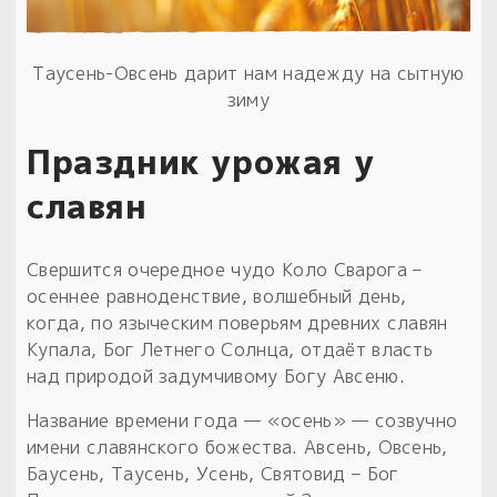
Пыльный сундучок
большое обновление
Таусень-Овсень дарит нам надежду на сытную
Товары со скидкой
зиму
Новинки
Праздник урожая у
славян
Товары недели
Безоплатная доставка
Свершится очередное чудо Коло Сварога –
на заказ от 4 тыс. руб. со скидкой
осеннее равноденствие, волшебный день,
когда, по языческим поверьям древних славян
Оберег в подарок
Купала, Бог Летнего Солнца, отдаёт власть
к заказу от 3 тыс. руб.
над природой задумчивому Богу Авсеню.
Название времени года — «осень» — созвучно
имени славянского божества. Авсень, Овсень,
Баусень, Таусень, Усень, Святовид – Бог