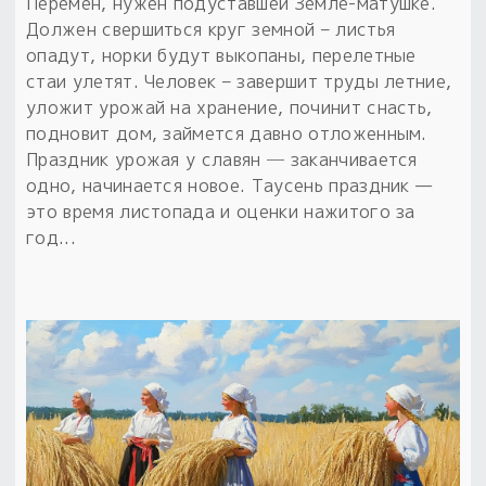
Перемен, нужен подуставшей Земле-матушке.
Должен свершиться круг земной – листья
опадут, норки будут выкопаны, перелетные
стаи улетят. Человек – завершит труды летние,
уложит урожай на хранение, починит снасть,
подновит дом, займется давно отложенным.
Праздник урожая у славян ─ заканчивается
одно, начинается новое. Таусень праздник —
это время листопада и оценки нажитого за
год...