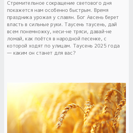
Обереги для дома и машины
Об авторе и издательстве
Предметы
Стремительное сокращение светового дня
Гадание он-лайн
покажется нам особенно быстрым. Время
Обрядовые предметы
Наборы для книг
Магические наборы
праздника урожая у славян. Бог Авсень берет
Расходные материалы
Приложение для гадания
власть в сильные руки. Таусень таусень, дай
Электронные книги
Для алтаря
всем понемножку, неси-не тряси, давай-не
Готовые заговоры и обряды
30 вариантов раскладов по системе Рез Рода:
ломай, как поётся в народной песенке, с
Сундучок
Новые книги
Расходные материалы
которой ходят по улицам. Таусень 2025 года
в лавке!
— каким он станет для вас?
С чего начать?
«Резы Рода. Нежиты» и «Резы
Рода.Духи-Хозяева» с колодами
толковники со значениями, раскладами,
толкованиями колод
Узнать