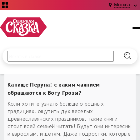
Москва
Поиск по сайту
Введите текст и нажмите кнопку «Найти», чтобы выполни
Найт
НОВИНКИ!
Сказки
Капище Перуна: с каким чаянием
Книги
С чего начать?
обращаются к Богу Грозы?
Издания о Славянской культуре и ведовстве
Гадание
Новинки ›
Коли хотите узнать больше о родных
Материалы
Коллекции
традициях, ощутить дух веселых
Магия
Готовые заговоры
Наборы для курсов и книг
древнеславянских праздников, такие книги
Для алтаря
стоит всей семьей читать! Будут они интересны
Библиография
Для чего:
Обереги славян нательные
и взрослым, и детям. Даже подростки, которые
Расходные материалы