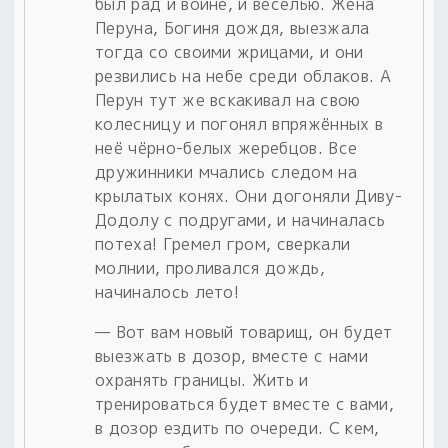
был рад и войне, и веселью. Жена
Перуна, Богиня дождя, выезжала
тогда со своими жрицами, и они
резвились на небе среди облаков. А
Перун тут же вскакивал на свою
колесницу и погонял впряжённых в
неё чёрно-белых жеребцов. Все
дружинники мчались следом на
крылатых конях. Они догоняли Диву-
Додолу с подругами, и начиналась
потеха! Гремел гром, сверкали
молнии, проливался дождь,
начиналось лето!
— Вот вам новый товарищ, он будет
выезжать в дозор, вместе с нами
охранять границы. Жить и
тренироваться будет вместе с вами,
в дозор ездить по очереди. С кем,