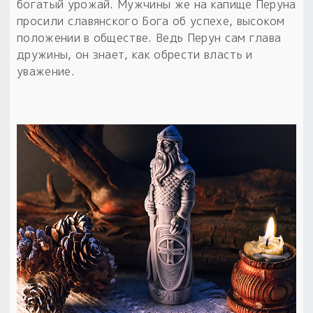
богатый урожай. Мужчины же на капище Перуна
просили славянского Бога об успехе, высоком
положении в обществе. Ведь Перун сам глава
дружины, он знает, как обрести власть и
уважение.