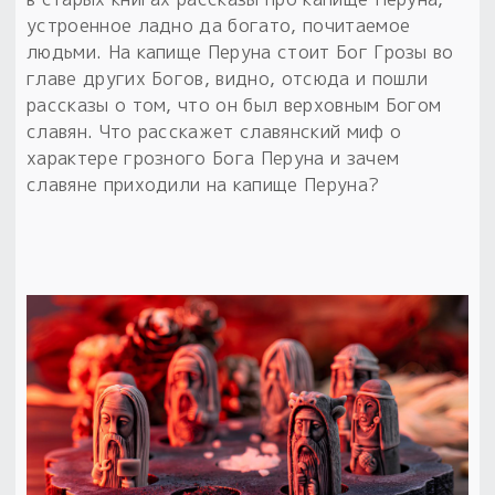
устроенное ладно да богато, почитаемое
Пыльный сундучок
людьми. На капище Перуна стоит Бог Грозы во
большое обновление
главе других Богов, видно, отсюда и пошли
Товары со скидкой
рассказы о том, что он был верховным Богом
славян. Что расскажет славянский миф о
Новинки
характере грозного Бога Перуна и зачем
славяне приходили на капище Перуна?
Товары недели
Безоплатная доставка
на заказ от 4 тыс. руб. со скидкой
Оберег в подарок
к заказу от 3 тыс. руб.