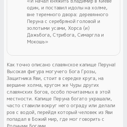
«И начал княжить Владимир в Киеве
один, и поставил идолы на холме,
вне теремного двора: деревянного
Перуна с серебряной головой и
золотыми усами, Хорса (и)
Дажьбога, Стрибога, Симаргла и
Мокошь»
Как точно описано славянское капище Перуна!
Высокая фигура могучего Бога Грозы,
Защитника Яви, стоит в середке круга, на
вершине холма, кругом же Чуры других
славянских Богов, особо почитаемых в этой
местности. Капище Перуна богато украшали,
часто ставили вокруг него ограду или делали
ров с водой, перейдя который человек из Яви
попадал в Божий мир, где мог говорить с
Родными Богами.