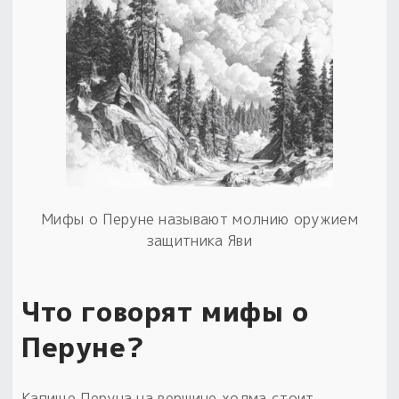
Мифы о Перуне называют молнию оружием
защитника Яви
Что говорят мифы о
Перуне?
Капище Перуна на вершине холма стоит,