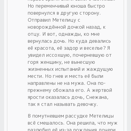
Но переменчивый юноша быстро
повернулся в другую сторону.
Отправил Метелицу с
новорождённой дочкой назад, к
отцу. И вот, однажды, ко мне
вернулась дочь. Но куда девались
её красота, её задор и веселье? Я
увидел иссохшую, почерневшую от
горя женщину, не вынесшую
жизненных испытаний и жаждущую
мести. Но гнев и месть её были
направлены не на мужа. Она по-
прежнему обожала его. А жертвой
ярости оказалась дочь, Снежана,
так я стал называть девочку.
В помутневшем рассудке Метелицы
всё смешалось. Она решила, что муж
разлюбил её из-за рождения дочери.