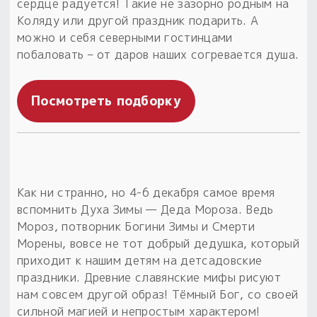
сердце радуется! Такие не зазорно родным на
Коляду или другой праздник подарить. А
Пыльный сундучок
можно и себя северными гостинцами
большое обновление
побаловать – от даров наших согревается душа.
Товары со скидкой
Новинки
Посмотреть подборку
Товары недели
Безоплатная доставка
на заказ от 4 тыс. руб. со скидкой
Как ни странно, но 4-6 декабря самое время
вспомнить Духа Зимы — Деда Мороза. Ведь
Оберег в подарок
Мороз, потворник Богини Зимы и Смерти
к заказу от 3 тыс. руб.
Морены, вовсе не тот добрый дедушка, который
приходит к нашим детям на детсадовские
праздники. Древние славянские мифы рисуют
нам совсем другой образ! Тёмный Бог, со своей
сильной магией и непростым характером!