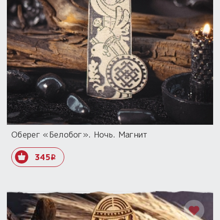
Оберег «Белобог». Ночь. Магнит
345
i