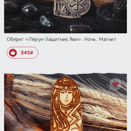
Оберег «Перун-Защитник Яви». Ночь. Магнит
345
i