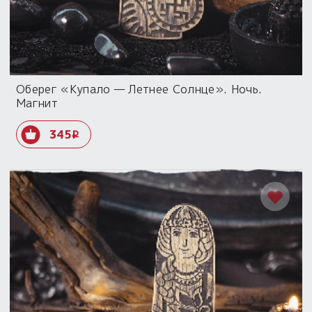
Оберег «Купало — Летнее Солнце». Ночь.
Магнит
345
i