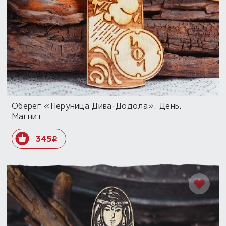
Оберег «Перуница Дива-Додола». День.
Магнит
345
i