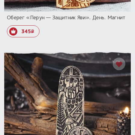
Оберег «Перун — Защитник Яви». День. Магнит
345
i