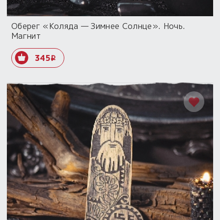
Оберег «Коляда — Зимнее Солнце». Ночь.
Магнит
345
i