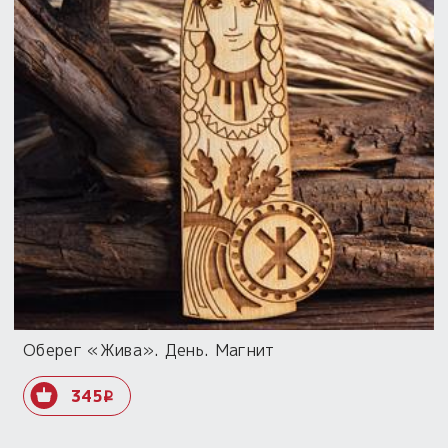
Оберег «Жива». День. Магнит
345
i