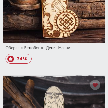
Оберег «Белобог». День. Магнит
345
i