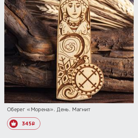
Оберег «Морена». День. Магнит
345
i