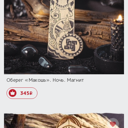
Оберег «Макошь». Ночь. Магнит
345
i