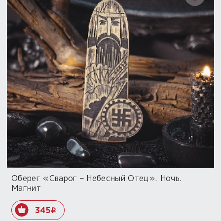
Оберег «Сварог – Небесный Отец». Ночь.
Магнит
345
i