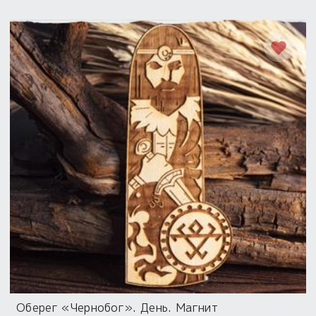
Оберег «Чернобог». День. Магнит