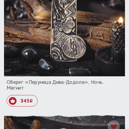
Оберег «Перуница Дива-Додола». Ночь.
Магнит
345
i