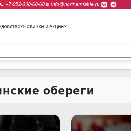
+7-952-300-60-60
info@northernfable.ru
едовство
Новинки и Акции
выполнить поиск.
янские обереги