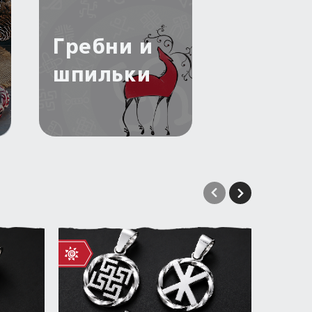
я
Гребни и
шпильки