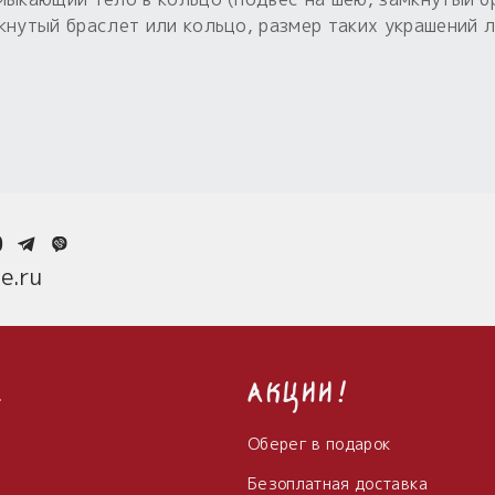
кнутый браслет или кольцо, размер таких украшений л
0
e.ru
с
Акции!
Оберег в подарок
Безоплатная доставка