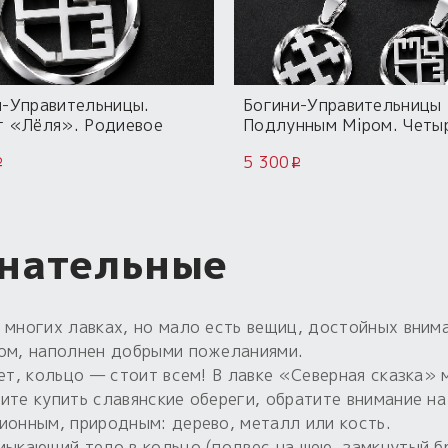
и-Управительницы.
Богини-Управительницы
г «Лёля». Родиевое
Подлунным Мiром. Четы
тие.
оберега. Родиевое покр
5 300
Скидка 10%
i
i
 нательные
 многих лавках, но мало есть вещиц, достойных внима
ром, наполнен добрыми пожеланиями.
лет, кольцо — стоит всем! В лавке «Северная сказка
ите купить славянские обереги, обратите внимание на
ионным, природным: дерево, металл или кость.
мыкающий тело в кольцо (подвес на шею, замкнутый бр