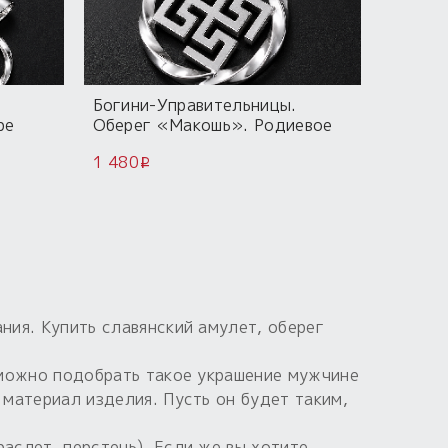
Богини-Управительницы.
Богини
ре
Оберег «Макошь». Родиевое
Оберег
ытие.
покрытие.
покрыт
1 480
1 480
i
i
ния. Купить славянский амулет, оберег
» можно подобрать такое украшение мужчине
 материал изделия. Пусть он будет таким,
аслет, перстень). Если же вы хотите