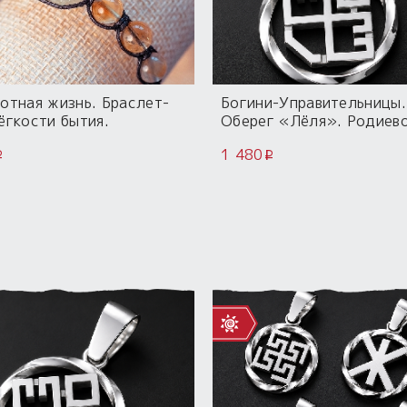
отная жизнь. Браслет-
Богини-Управительницы.
ёгкости бытия.
Оберег «Лёля». Родиев
дный камень Цитрин и
покрытие.
1 480
й Хрусталь
i
i