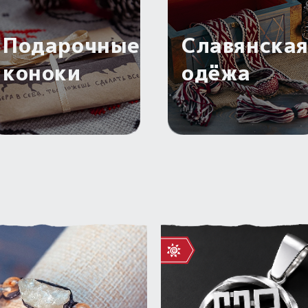
Подарочные
Славянска
коноки
одёжа