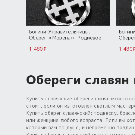
Богини-Управительницы.
Богин
Оберег «Морена». Родиевое
Обере
покрытие.
покры
1 480
1 480
i
Обереги славян
Купить славянские обереги нынче можно во
стоит, если он изготовлен светлым масте
Купить оберег славянский: подвеску, брас
или женщине любого возраста. Если вы хот
который вам по душе, и непременно традиц
Купить оберег славянский нужно только за