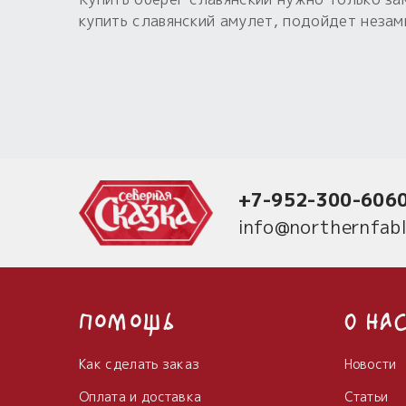
купить славянский амулет, подойдет незам
+7-952-300-606
info@northernfabl
Помощь
О на
Как сделать заказ
Новости
Оплата и доставка
Статьи