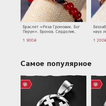
Браслет «Реза Громовик. Бог
Беззаб
Перун». Бронза. Сердолик.
науз л
Лава
Приро
1 900
1 200
Горны
i
Самое популярное