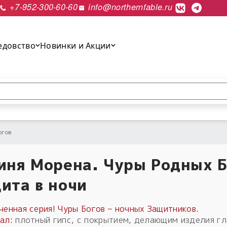
+7-952-300-60-60
info@northernfable.ru
едовство
Новинки и Акции
выполнить поиск.
огов
иня Морена. Чуры Родных Б
ита в ночи
ченная серия! Чуры Богов – ночных Защитников.
ал:
плотный гипс, с покрытием, делающим изделия гл