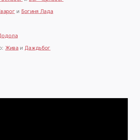
Сварог
и
Богиня Лада
Додола
о:
Жива
и
Даждьбог