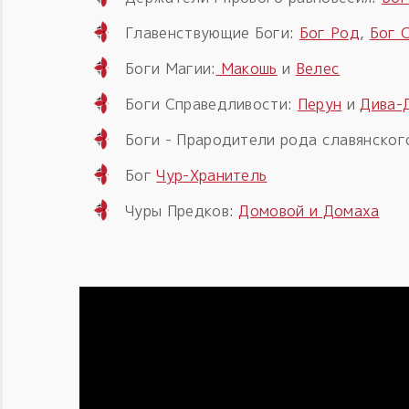
Главенствующие Боги:
Бог Род
,
Бог 
Боги Магии:
Макошь
и
Велес
Боги Справедливости:
Перун
и
Дива-
Боги - Прародители рода славянског
Бог
Чур-Хранитель
Чуры Предков:
Домовой и Домаха