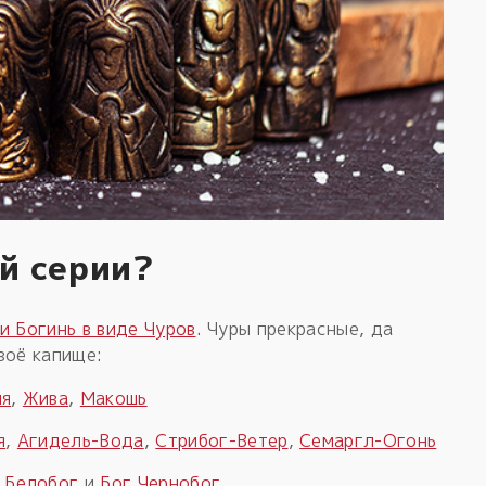
ой серии?
и Богинь в виде Чуров
. Чуры прекрасные, да
воё капище:
ля
,
Жива
,
Макошь
я
,
Агидель-Вода
,
Стрибог-Ветер
,
Семаргл-Огонь
 Белобог
и
Бог Чернобог