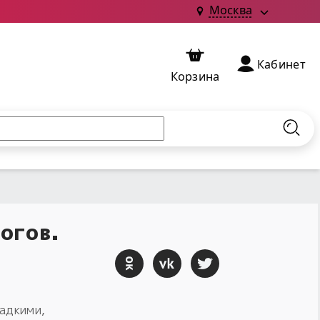
Москва
Кабинет
Корзина
Найт
огов.
адкими,