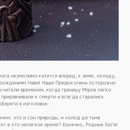
ога неумолимо катится вперед, к зиме, холоду,
орождениям Нави! Наши Предки очень осторожно
 считали временем, когда границу Мiров легко
приравнивали к смерти и всегда старались
обереги в изголовье.
енем: это и сон природы, и холод да тьма
ет в это нелегкое время? Конечно, Родные Боги!