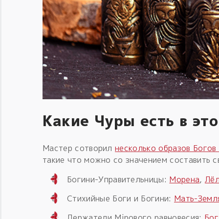
Какие Чуры есть в эт
Мастер сотворил
несколько образов Богов 
такие что можно со значением составить с
Богини-Управительницы:
Морена
,
Лё
Стихийные Боги и Богини:
Мать-Земл
Держатели Мiрового равновесия:
Бог