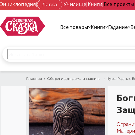
Энциклопедия
|
Лавка
|
Училище
|
Книги
|
Все проекты
Все товары
Книги
Гадание
В
Поиск по сайту
Введите текст и нажмите кнопку «Найти», чтобы 
Главная
›
Обереги для дома и машины
›
Чуры Родных Б
Бог
Защ
Ограни
Матери