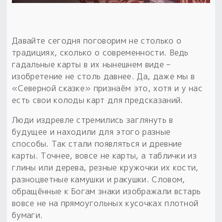
Обереги для дома и машины
Об авторе и издательстве
Предметы
Гадание он-лайн
Обрядовые предметы
Наборы для книг
Магические наборы
Расходные материалы
Приложение для гадания
Давайте сегодня поговорим не столько о
Электронные книги
Для алтаря
традициях, сколько о современности. Ведь
Готовые заговоры и обряды
30 вариантов раскладов по системе Рез Рода:
гадальные карты в их нынешнем виде –
Сундучок
Новые книги
Расходные материалы
изобретение не столь давнее. Да, даже мы в
в лавке!
«Северной сказке» признаём это, хотя и у нас
С чего начать?
есть свои колоды карт для предсказаний.
Люди издревле стремились заглянуть в
«Резы Рода. Нежиты» и «Резы
будущее и находили для этого разные
Рода.Духи-Хозяева» с колодами
способы. Так стали появляться и древние
толковники со значениями, раскладами,
карты. Точнее, вовсе не карты, а таблички из
толкованиями колод
глины или дерева, резные кружочки их кости,
разноцветные камушки и ракушки. Словом,
Узнать
обращённые к Богам знаки изображали встарь
вовсе не на прямоугольных кусочках плотной
бумаги.