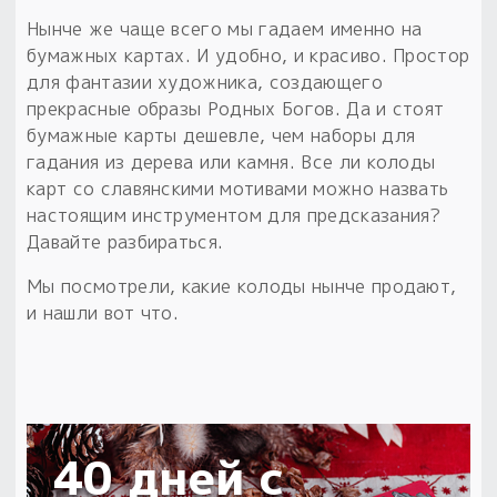
Нынче же чаще всего мы гадаем именно на
Пыльный сундучок
бумажных картах. И удобно, и красиво. Простор
большое обновление
для фантазии художника, создающего
Товары со скидкой
прекрасные образы Родных Богов. Да и стоят
бумажные карты дешевле, чем наборы для
Новинки
гадания из дерева или камня. Все ли колоды
карт со славянскими мотивами можно назвать
Товары недели
настоящим инструментом для предсказания?
Давайте разбираться.
Безоплатная доставка
на заказ от 4 тыс. руб. со скидкой
Мы посмотрели, какие колоды нынче продают,
и нашли вот что.
Оберег в подарок
к заказу от 3 тыс. руб.
40 дней с