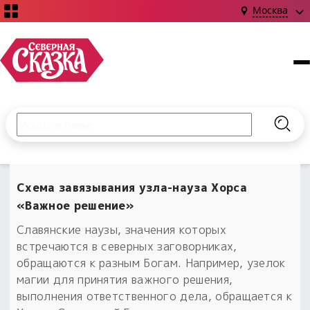
Москва
Поиск по сайту
Введите текст и нажмите кнопку «Найти», чтобы выполни
Найт
НОВИНКИ!
Сказки
Схема завязывания узла-науза Хорса
Книги
С чего начать?
«Важное решение»
Издания о Славянской культуре и ведовстве
Гадание
Новинки ›
Славянские наузы, значения которых
Материалы
Коллекции
встречаются в северных заговорниках,
Магия
Готовые заговоры
Наборы для курсов и книг
обращаются к разным Богам. Например, узелок
Для алтаря
магии для принятия важного решения,
Библиография
Для чего:
Обереги славян нательные
выполнения ответственного дела, обращается к
Расходные материалы