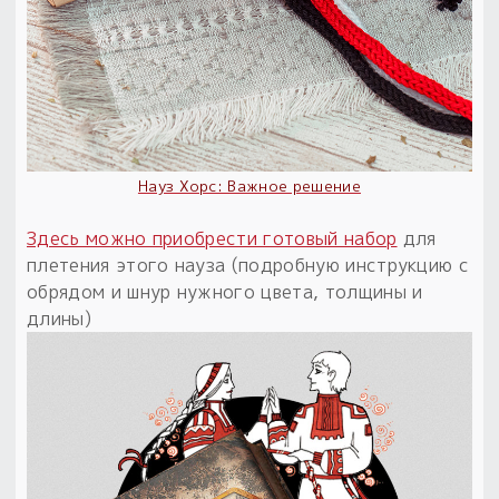
Пыльный сундучок
большое обновление
Товары со скидкой
Новинки
Науз Хорс: Важное решение
Товары недели
Здесь можно приобрести готовый набор
для
Безоплатная доставка
плетения этого науза (подробную инструкцию с
на заказ от 4 тыс. руб. со скидкой
обрядом и шнур нужного цвета, толщины и
длины)
Оберег в подарок
к заказу от 3 тыс. руб.