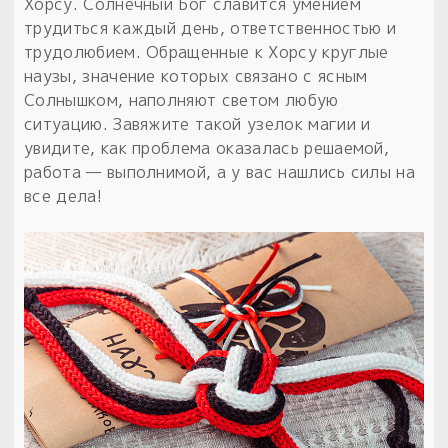
Обереги для дома и машины
Хорсу. Солнечный Бог славится умением
Об авторе и издательстве
Предметы
трудиться каждый день, ответственностью и
Гадание он-лайн
Обрядовые предметы
трудолюбием. Обращенные к Хорсу круглые
Наборы для книг
Магические наборы
Расходные материалы
наузы, значение которых связано с ясным
Приложение для гадания
Солнышком, наполняют светом любую
Электронные книги
Для алтаря
Готовые заговоры и обряды
30 вариантов раскладов по системе Рез Рода:
ситуацию. Завяжите такой узелок магии и
Сундучок
Новые книги
увидите, как проблема оказалась решаемой,
Расходные материалы
работа — выполнимой, а у вас нашлись силы на
в лавке!
все дела!
С чего начать?
«Резы Рода. Нежиты» и «Резы
Рода.Духи-Хозяева» с колодами
толковники со значениями, раскладами,
толкованиями колод
Узнать