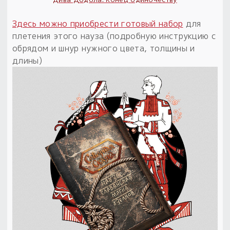
Пыльный сундучок
Здесь можно приобрести готовый набор
для
большое обновление
плетения этого науза (подробную инструкцию с
Товары со скидкой
обрядом и шнур нужного цвета, толщины и
длины)
Новинки
Товары недели
Безоплатная доставка
на заказ от 4 тыс. руб. со скидкой
Оберег в подарок
к заказу от 3 тыс. руб.