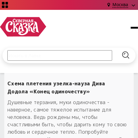
Москва
Поиск по сайту
Введите текст и нажмите кнопку «Найти», чтобы выполни
Найт
НОВИНКИ!
Сказки
Схема плетения узелка-науза Дива
Книги
С чего начать?
Додола «Конец одиночеству»
Издания о Славянской культуре и ведовстве
Гадание
Новинки ›
Душевные терзания, муки одиночества -
Материалы
Коллекции
наверное, самое тяжелое испытание для
Магия
Готовые заговоры
Наборы для курсов и книг
человека. Ведь рождены мы, чтобы
Для алтаря
счастливыми быть, чтобы дарить кому то свою
Библиография
Для чего:
Обереги славян нательные
любовь и сердечное тепло. Попробуйте
Расходные материалы