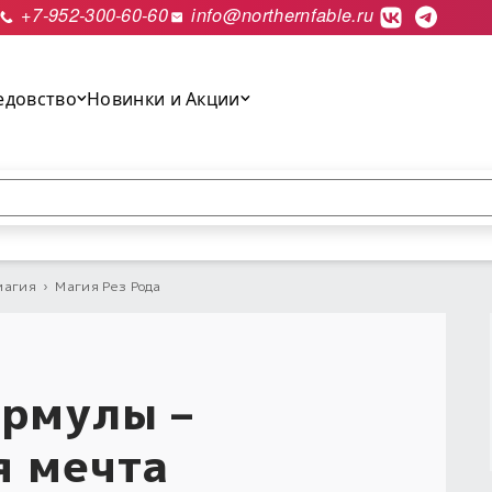
+7-952-300-60-60
info@northernfable.ru
едовство
Новинки и Акции
выполнить поиск.
магия
›
Магия Рез Рода
ормулы –
я мечта