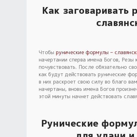
Как заговаривать 
славянс
Чтобы
рунические формулы – славянск
начертании сперва имена Богов, Резы 
почувствовать. После обязательно сво
как будут действовать рунические фор
в них раскроет свою силу во благо ва
начертаны, вновь имена Богов произне
этой минуты начнет действовать славя
Рунические формул
для удачи и