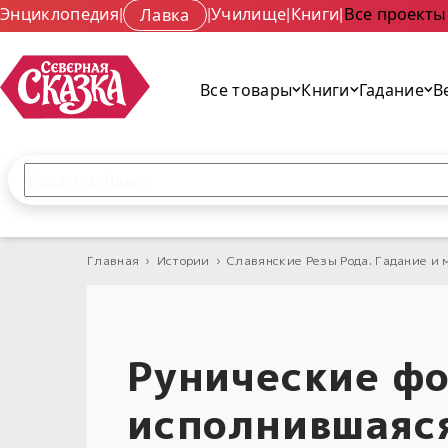
Энциклопедия
|
Лавка
|
Училище
|
Книги
|
Все проекты
Все товары
Книги
Гадание
В
Поиск по сайту
Введите текст и нажмите кнопку «Найти», чтобы 
Главная
›
Истории
›
Славянские Резы Рода. Гадание и 
Рунические ф
исполнившаяс