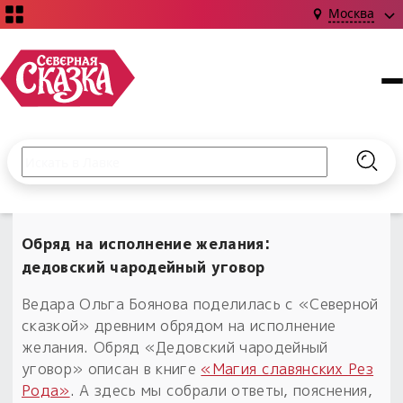
Москва
Поиск по сайту
Введите текст и нажмите кнопку «Найти», чтобы выполни
Найт
НОВИНКИ!
Сказки
Обряд на исполнение желания:
Книги
С чего начать?
дедовский чародейный уговор
Издания о Славянской культуре и ведовстве
Гадание
Новинки ›
Материалы
Ведара Ольга Боянова поделилась с «Северной
Коллекции
Магия
Готовые заговоры
сказкой» древним обрядом на исполнение
Наборы для курсов и книг
Для алтаря
желания. Обряд «Дедовский чародейный
Библиография
Для чего:
уговор» описан в книге
«Магия славянских Рез
Обереги славян нательные
Расходные материалы
Рода»
. А здесь мы собрали ответы, пояснения,