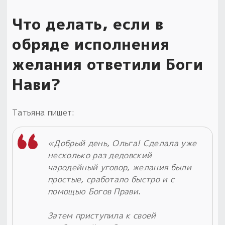
Пыльный сундучок
Что делать, если в
большое обновление
обряде исполнения
Товары со скидкой
желания ответили Боги
Новинки
Нави?
Товары недели
Татьяна пишет:
Безоплатная доставка
на заказ от 4 тыс. руб. со скидкой
«Добрый день, Ольга! Сделала уже
Оберег в подарок
несколько раз дедовский
к заказу от 3 тыс. руб.
чародейный уговор, желания были
простые, сработало быстро и с
помощью Богов Прави.
Затем приступила к своей